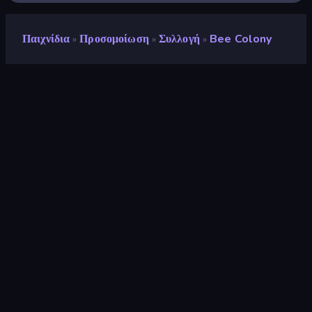
Παιχνίδια
Προσομοίωση
Συλλογή
Bee Colony
»
»
»
Bee Colony
Προγραμματιστής
Onki Games
Αξιολόγηση
9,4
(
με βάση τους τελευταίους 6 μήνες
)
Κυκλοφόρησε
Ιούνιος 2024
Τελευταία ενημέρωση
Ιούλιος 2024
Μηχανή παιχνιδιών
Unity 2022
Πλατφόρμες
Πρόγραμμα περιήγησης
(επιτραπέζιος υπολογιστής,
κινητό, tablet), Εφαρμογή
CrazyGames (Android)
Προσανατολισμός
Οριζόντια / Κάθετη