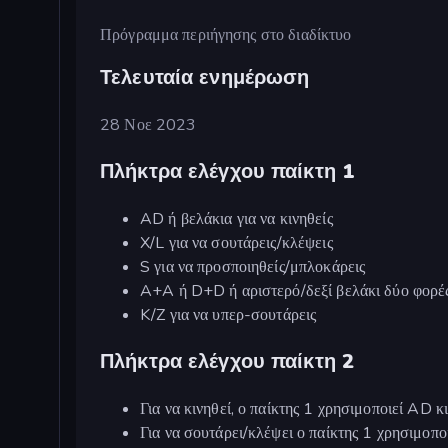
Πρόγραμμα περιήγησης στο διαδίκτυο
Τελευταία ενημέρωση
28 Νοε 2023
Πλήκτρα ελέγχου παίκτη 1
AD ή βελάκια για να κινηθείς
X/L για να σουτάρεις/κλέψεις
S για να προσποιηθείς/μπλοκάρεις
A+A ή D+D ή αριστερό/δεξί βελάκι δύο φορές 
K/Z για να υπερ-σουτάρεις
Πλήκτρα ελέγχου παίκτη 2
Για να κινηθεί, ο παίκτης 1 χρησιμοποιεί AD κ
Για να σουτάρει/κλέψει ο παίκτης 1 χρησιμοποι