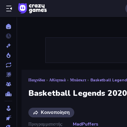
Παιχνίδια
»
Αθλητικά
»
Μπάσκετ
»
Basketball Legend
Basketball Legends 202
Κοινοποίηση
Προγραμματιστής
MadPuffers