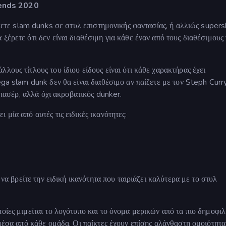
gends 2020
λέσετε slam dunks σε στυλ επιστημονικής φαντασίας, ή αλλιώς supers
ξέρετε ότι δεν είναι διαθέσιμη για κάθε έναν από τους διαθέσιμους 
λους τίτλους του ίδιου είδους είναι ότι κάθε χαρακτήρας έχει
ega slam dunk δεν θα είναι διαθέσιμο αν παίζετε με τον Steph Curry
ι πασέρ, αλλά όχι ακροβατικός dunker.
μία από αυτές τις ειδικές ικανότητες:
 να βρείτε την ειδική ικανότητα που ταιριάζει καλύτερα με το στυλ
οίες μιμείται το λογότυπο και το όνομα μερικών από τα πιο δημοφι
 μέσα από κάθε ομάδα. Οι παίκτες έχουν επίσης αλάνθαστη ομοιότητα