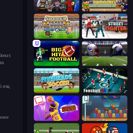
Basket Monsterz
Basket Swooshes Plus
Soccer Heads
Street Fighter Simulator
πάσκετ
τα.
Big Hit Football
4th and Goal 2019
ύ σας
Fiveheads Soccer
Foosball 3D
ίνουν
Basketball Superstars
Basket Champs