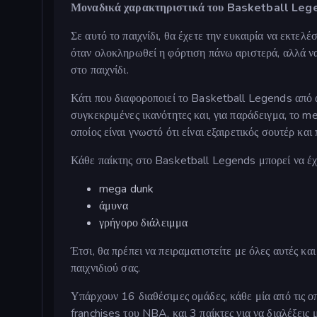
Μοναδικά χαρακτηριστικά του Basketball Le
Σε αυτό το παιχνίδι, θα έχετε την ευκαιρία να εκτε
όταν ολοκληρωθεί η φόρτιση πάνω αριστερά, αλλά να 
στο παιχνίδι.
Κάτι που διαφοροποιεί το Basketball Legends από άλ
συγκεκριμένες ικανότητες και, για παράδειγμα, το m
οποίος είναι γνωστό ότι είναι εξαιρετικός σουτέρ κα
Κάθε παίκτης στο Basketball Legends μπορεί να έχει 
mega dunk
άμυνα
γρήγορο διάλειμμα
Έτσι, θα πρέπει να πειραματιστείτε με όλες αυτές και
παιχνιδιού σας.
Υπάρχουν 16 διαθέσιμες ομάδες, κάθε μία από τις οπ
franchises του NBA, και 3 παίκτες για να διαλέξεις