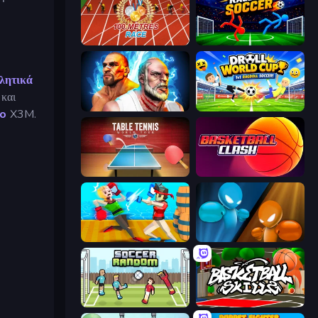
100 Meters Race
Ragdoll Soccer 2 Players
λητικά
 και
Fighter Legends Duo
Droll World Cup
to
X3M.
Table Tennis World Tour
Basketball Clash
Funny Ragdoll Wrestlers
Drunken Boxing
Soccer Random
Basketball Skills