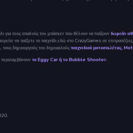
δι για τους οπαδούς του μπάσκετ που θέλουν να παίξουν
δωρεάν αθ
ρείτε να παίξετε το παιχνίδι εδώ στο CrazyGames σε επιτραπέζιες
, τους δημιουργούς του δημοφιλούς
παιχνιδιού μοτοσικλέτας, Mo
τε περιλαμβάνουν
το Eggy Car ή
το Bubble Shooter.
020.