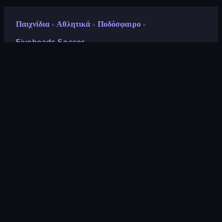
Παιχνίδια
Αθλητικά
Ποδόσφαιρο
»
»
»
Fiveheads Soccer
Fiveheads Soccer
Προγραμματιστής
DParrot
Αξιολόγηση
8,8
(
με βάση τους τελευταίους 6 μήνες
)
Κυκλοφόρησε
Νοέμβριος 2023
Τελευταία ενημέρωση
Νοέμβριος 2023
Μηχανή παιχνιδιών
HTML5
Πλατφόρμες
Πρόγραμμα περιήγησης
(επιτραπέζιος υπολογιστής,
κινητό, tablet), Εφαρμογή
CrazyGames (iOS, Android)