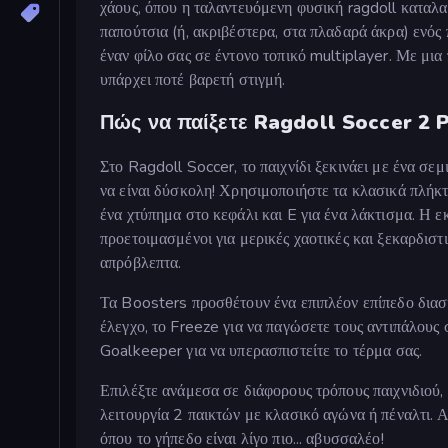
χάους, όπου η ταλαντευόμενη φυσική ragdoll καταλα
παπούτσια (ή, ακριβέστερα, στα πλαδαρά άκρα) ενός
έναν φίλο σας σε έντονο τοπικό multiplayer. Με μια
υπάρχει ποτέ βαρετή στιγμή.
Πώς να παίξετε Ragdoll Soccer 2 
Στο Ragdoll Soccer, το παιχνίδι ξεκινάει με ένα σε
να είναι δύσκολη! Χρησιμοποιήστε τα κλασικά πλήκτ
ένα χτύπημα στο κεφάλι και E για ένα λάκτισμα. Η ε
προετοιμασμένοι για μερικές χαοτικές και ξεκαρδιστ
απρόβλεπτα.
Τα Boosters προσθέτουν ένα επιπλέον επίπεδο διασ
έλεγχο, το Freeze για να παγώσετε τους αντιπάλους 
Goalkeeper για να υπερασπιστείτε το τέρμα σας.
Επιλέξτε ανάμεσα σε διάφορους τρόπους παιχνιδιού
λειτουργία 2 παικτών με κλασικό αγώνα ή πέναλτι. Αν
όπου το γήπεδο είναι λίγο πιο... αβυσσαλέο!