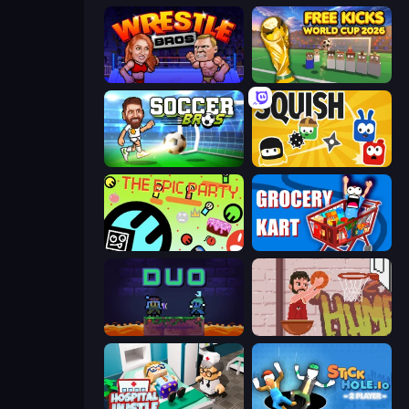
Wrestle Bros
Free Kicks World Cup 2026
Soccer Bros
Squish
The Epic Party
Grocery Kart
Duo
Basket Slam Dunk 2