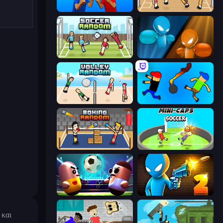
Puppet Fighter 2 Player
Basket Random
Soccer Random
Drunken Boxing
Volley Random
Mini-Caps: Bombs
Boxing Random
Mini-Caps: Soccer
Pill Soccer
Drunken Duel 2
 και