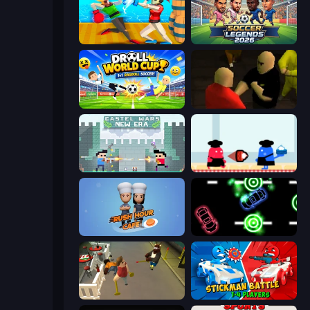
Funny Ragdoll Wrestlers
Soccer Legends 2026
Droll World Cup
Kuja
Castle Wars: New Era
Clash of Cakes
Rush Hour Cafe
Glowit - Two Players
Drunk-Fu: Wasted Masters
Stickman battle 1-4 Players