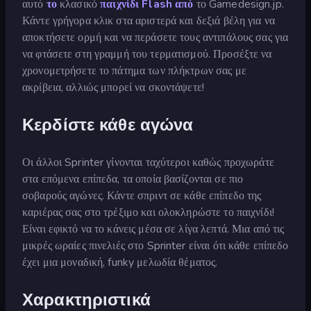
αυτό
το
κλασικό
παιχνίδι Flash από
το Gamedesign.jp.
Κάντε γρήγορα κλικ στα αριστερά και δεξιά βέλη για να
αποκτήσετε ορμή και να περάσετε τους αντιπάλους σας για
να φτάσετε στη γραμμή του τερματισμού. Προσέξτε να
χρονομετρήσετε το πάτημα των πλήκτρων σας με
ακρίβεια, αλλιώς μπορεί να σκοντάψετε!
Κερδίστε κάθε αγώνα
Οι άλλοι Sprinter γίνονται ταχύτεροι καθώς προχωράτε
στα επόμενα επίπεδα, τα οποία βασίζονται σε πιο
σοβαρούς αγώνες. Κάντε σπριντ σε κάθε επίπεδο της
καριέρας σας στο τρέξιμο και ολοκληρώστε το παιχνίδι!
Είναι εφικτό να το κάνεις μέσα σε λίγα λεπτά. Μια από τις
μικρές ωραίες πινελιές στο Sprinter είναι ότι κάθε επίπεδο
έχει μια μοναδική, funky μελωδία θέματος.
Χαρακτηριστικά