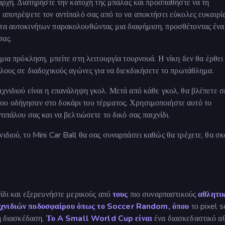
 αρχή. Διατηρήστε την κατοχή της μπάλας και προσπαθήστε να τη
 αποτρέψετε τον αντίπαλό σας από το να αποκτήσει εύκολες ευκαιρίε
ατα αυτοκινήτων παρακολουθώντας μια διαφήμιση, προσθέτοντας ένα
σας.
 μια πρόκληση, μπείτε στη λειτουργία τουρνουά. Η νίκη δεν θα έρθει
άλους σε διαδοχικούς αγώνες για να διεκδικήσετε το πρωτάθλημα.
ιχνιδιού είναι η επανάληψη γκολ. Μετά από κάθε γκολ, θα βλέπετε σ
ου οδήγησαν στο δοκάρι του τέρματος. Χρησιμοποιήστε αυτό το
τιπάλου σας και να βελτιώσετε το δικό σας παιχνίδι.
ιδιού, το Mini Car Ball θα σας συναρπάσει καθώς θα τρέχετε, θα σ
νίδι και εξερευνήστε μερικούς από
τους
πιο συναρπαστικούς
αθλητι
ιχνιδιών ποδοσφαίρου όπως
το Soccer Random, όπου
το pixel s
τη διασκέδαση.
Το A Small World Cup είναι
ένα διασκεδαστικό α