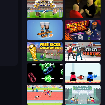
Soccer Heads
Kuja
Rush Hour Cafe
BasketBros
Free Kicks World Cup 2026
Street Fighter Simulator
Glowit - Two Players
Clash of Cakes
Sports Hero
Castle Wars: New Era