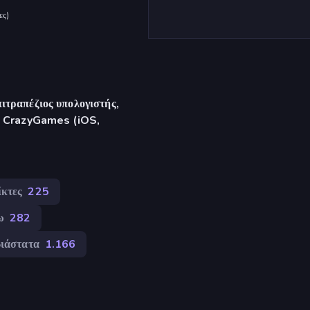
ες
)
ιτραπέζιος υπολογιστής,
γή CrazyGames (iOS,
ίκτες
225
ω
282
διάστατα
1.166