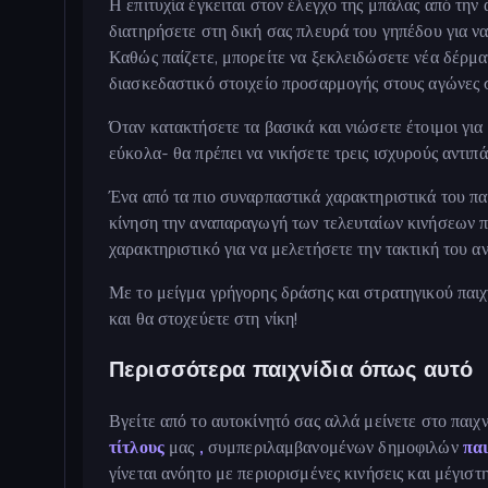
Η επιτυχία έγκειται στον έλεγχο της μπάλας από την
διατηρήσετε στη δική σας πλευρά του γηπέδου για να
Καθώς παίζετε, μπορείτε να ξεκλειδώσετε νέα δέρμ
διασκεδαστικό στοιχείο προσαρμογής στους αγώνες 
Όταν κατακτήσετε τα βασικά και νιώσετε έτοιμοι για
εύκολα- θα πρέπει να νικήσετε τρεις ισχυρούς αντιπ
Ένα από τα πιο συναρπαστικά χαρακτηριστικά του πα
κίνηση την αναπαραγωγή των τελευταίων κινήσεων π
χαρακτηριστικό για να μελετήσετε την τακτική του αν
Με το μείγμα γρήγορης δράσης και στρατηγικού παιχν
και θα στοχεύετε στη νίκη!
Περισσότερα παιχνίδια όπως αυτό
Βγείτε από το αυτοκίνητό σας αλλά μείνετε στο παιχ
τίτλους
μας
,
συμπεριλαμβανομένων δημοφιλών
πα
γίνεται ανόητο με περιορισμένες κινήσεις και μέγισ