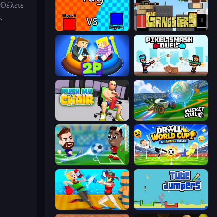
. Θέλετε
ς
2 Player Tag
Gangsters
Ragdoll Arena 2 Player
Pixel Smash Duel
Push My Chair
RocketGoal.io
Soccer Masters: Euro 2020
Droll World Cup
Funny Ragdoll Wrestlers
Tube Jumpers