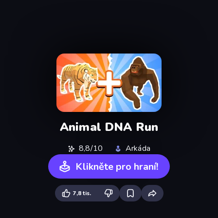
Animal DNA Run
8,8/10
Arkáda
Klikněte pro hraní!
7,8 tis.