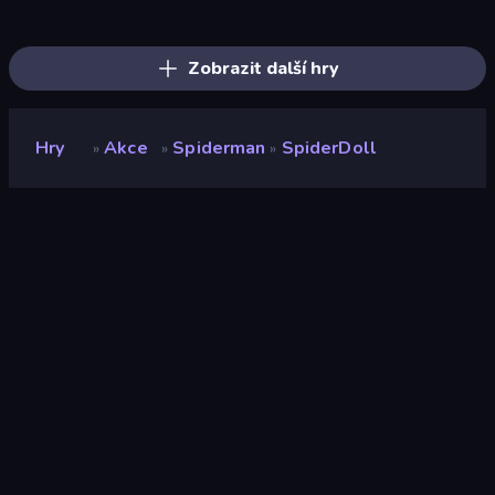
Web Master
Superhero Race!
Web Slinging Race
3D Block Gladiator: Sword Draw
Smile Slime
Rescue Throw
Rainbow Friends Survivors
Silly Walkers
Dash Hero
Telekinesis Race 3D
Jailbreak: Hide or Attack!
Swing Monster: Decisive Battle
Slap and Run
Who Dies Last?
Magic Finger 3D
Knock and Run: 100 Doors Escape
Hook King Runner
Slasher
Zobrazit další hry
Hry
Akce
Spiderman
SpiderDoll
»
»
»
SpiderDoll
Hodnocení
8,8
(
based on last 6 months
)
Uvolněno
březen 2021
Herní engine
Unity 2020
Platformy
Prohlížeč (stolní počítač, mobilní
zařízení, tablet), Aplikace
CrazyGames (Android), App Store
(iOS, Android)
Orientace
Šířka