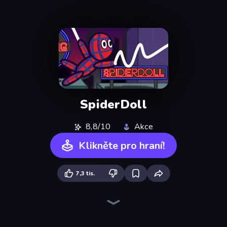
SpiderDoll
8,8/10
Akce
Klikněte pro hraní!
7,3 tis.