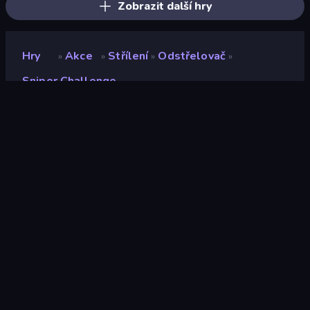
Zobrazit další hry
Hry
Akce
Střílení
Odstřelovač
»
»
»
»
Sniper Challenge
Sniper Challenge
Vývojář
Pyro Games
Hodnocení
8,8
(
based on last 6 months
)
Uvolněno
listopad 2024
Naposledy aktualizováno
prosinec 2025
Herní engine
Unity 6
Platformy
Prohlížeč (stolní počítač,
mobilní zařízení, tablet),
Aplikace CrazyGames