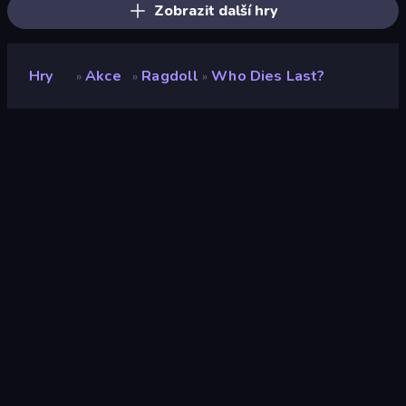
Zobrazit další hry
Hry
Akce
Ragdoll
Who Dies Last?
»
»
»
Who Dies Last?
Vývojář
Famobi
Hodnocení
9,2
(
based on last 6 months
)
Uvolněno
duben 2026
Herní engine
HTML5
Platformy
Prohlížeč (stolní počítač, mobilní
zařízení, tablet), Aplikace
CrazyGames (Android)
Orientace
Portrét