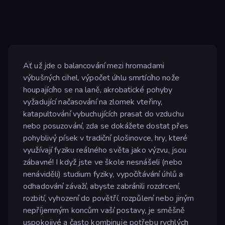
Ať už jde o balancování mezi hromadami
výbušných cihel, výpočet úhlu smrtícího nože
houpajícího se na laně, akrobatické pohyby
vyžadující načasování na zlomek vteřiny,
katapultování vybuchujících prasat do vzduchu
nebo posuzování, zda se dokážete dostat přes
pohyblivý písek v tradiční plošinovce, hry, které
využívají fyziku reálného světa jako výzvu, jsou
zábavné! I když jste ve škole nesnášeli (nebo
nenáviděli) studium fyziky, vypočítávání úhlů a
odhadování závaží, abyste zabránili rozdrcení,
rozbití, vyhození do povětří, rozpůlení nebo jiným
nepříjemným koncům vaší postavy, je směšně
uspokojivé a často kombinuje potřebu rychlých