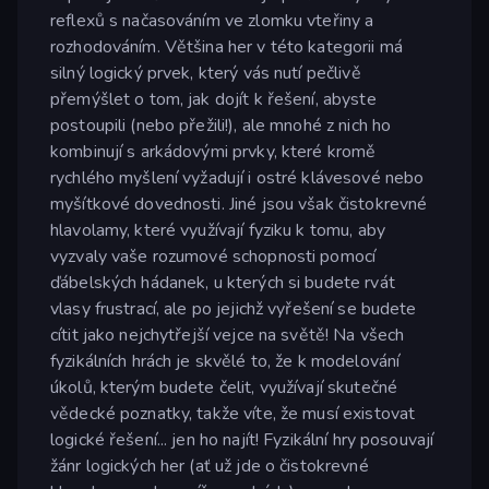
reflexů s načasováním ve zlomku vteřiny a
rozhodováním. Většina her v této kategorii má
silný logický prvek, který vás nutí pečlivě
přemýšlet o tom, jak dojít k řešení, abyste
postoupili (nebo přežili!), ale mnohé z nich ho
kombinují s arkádovými prvky, které kromě
rychlého myšlení vyžadují i ostré klávesové nebo
myšítkové dovednosti. Jiné jsou však čistokrevné
hlavolamy, které využívají fyziku k tomu, aby
vyzvaly vaše rozumové schopnosti pomocí
ďábelských hádanek, u kterých si budete rvát
vlasy frustrací, ale po jejichž vyřešení se budete
cítit jako nejchytřejší vejce na světě! Na všech
fyzikálních hrách je skvělé to, že k modelování
úkolů, kterým budete čelit, využívají skutečné
vědecké poznatky, takže víte, že musí existovat
logické řešení... jen ho najít! Fyzikální hry posouvají
žánr logických her (ať už jde o čistokrevné