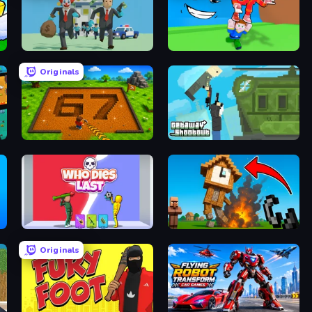
Bank Heist
Escape Tsunami for Brainrots!
Originals
Obby: Dig Brainrots
Getaway Shootout
Who Dies Last?
Noob Fuse
Originals