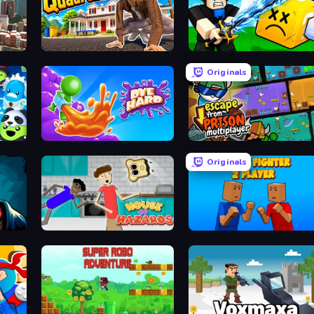
Mad Town Andreas: Mafia Storie
I Am Quadrober!
Lucky Block Rush: Fight & Brainrots
Originals
Dye Hard
Escape From Prison Multiplayer
Originals
House of Hazards
Puppet Fighter 2 Player