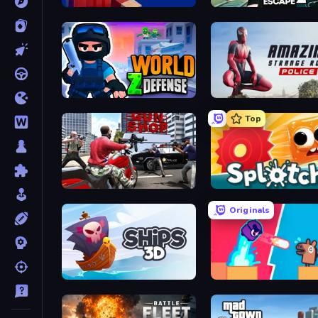
99 Nights (Bloxd.io)
Prison Escape 2
World Z Defense - Zombie Defense
Amazing Strange Rope Po
Top
Grand Action Simulator: New York
Splotch!
Originals
Ships 3D
Boom Slingers ReBoom