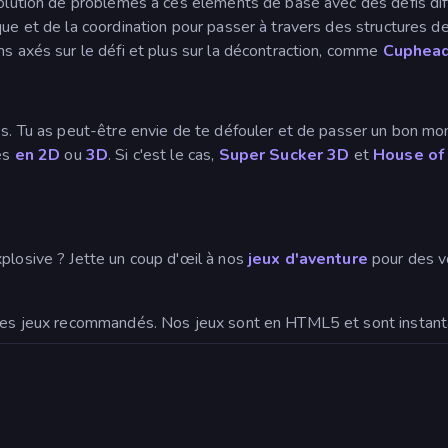
ésolution de problèmes à ces éléments de base avec des défis d
que et de la coordination pour passer à travers des structures d
ns axés sur le défi et plus sur la décontraction, comme
Cuphea
es. Tu as peut-être envie de te défouler et de passer un bon mo
les
en 2D
ou
3D
. Si c'est le cas,
Super Sucker 3D
et
House of
plosive ? Jette un coup d'œil à nos
jeux d'aventure
pour des v
s des jeux recommandés. Nos jeux sont en HTML5 et sont instan