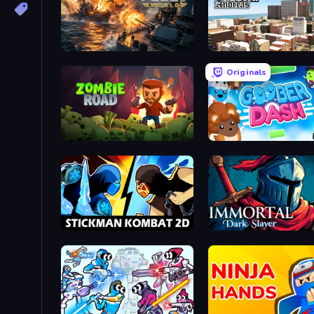
Battle Fleet World
Originals
Zombie Road
Goober Dash
Stickman Kombat 2D
Immortal: Dark Slayer