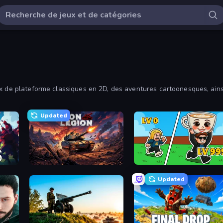
ux de plateforme classiques en 2D, des aventures cartoonesques, ain
 meilleurs jeux d'action. Trie par popularité pour jouer aux jeux préf
Updated
Iron Legion
Brainrot Arena Online
Updated