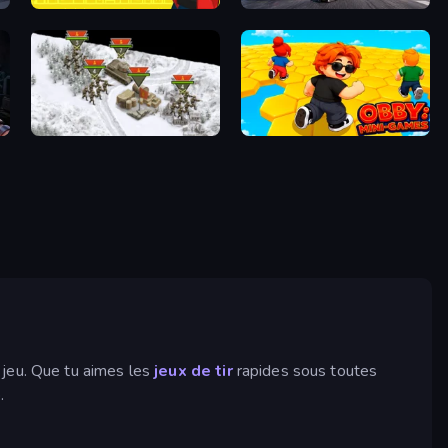
Fury Foot
Flying Robot Transform Car Games
break
1941 Frozen Front
Obby: Mini-Games
 jeu. Que tu aimes les
jeux de tir
rapides sous toutes
.