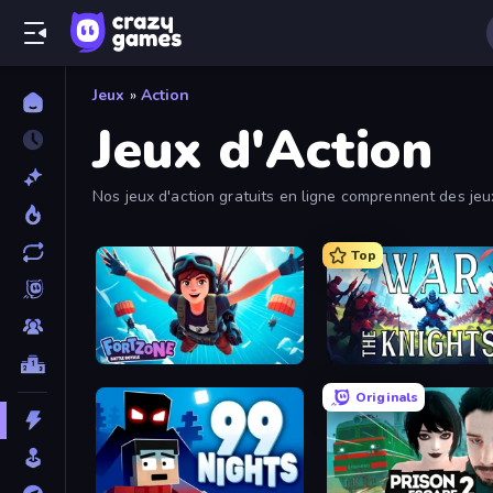
Jeux
»
Action
Jeux d'Action
Nos jeux d'action gratuits en ligne comprennent des je
stratégie et de 3D. Amuse-toi en jouant gratuitement aux
Top
Fortzone Battle Royale
War the Knights
Originals