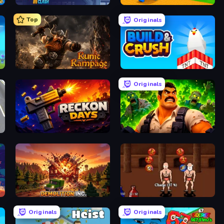
Stickman Clash
Throw a Lucky Block
Top
Originals
Runic Rampage
Build and Crush
Originals
Reckon Days
Zombie Lab Escape
Demolition Inc.
Swords and Sandals 2
Originals
Originals