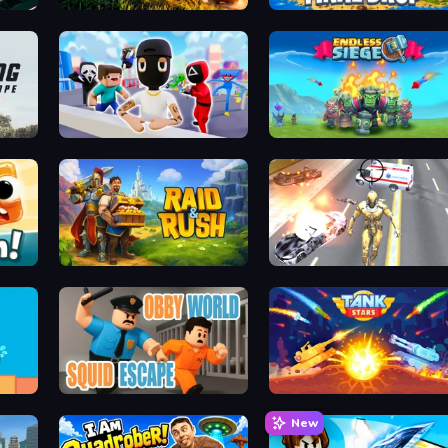
Artillery Vs Tanks
Final Drop
lice
Mr. Dude: Online Multiverse Challenge
Endless Siege
Raid & Rush
Super Crime Steel War Hero
Obby World: Squid Escape
Tank Stars
New