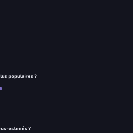
lus populaires ?
e
ous-estimés ?