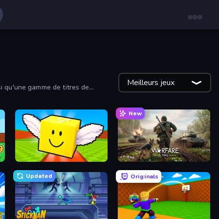
Meilleurs jeux
si qu'une gamme de titres de
érés des autres joueurs.
New
Lucky Brainrot Blocks Online
Warfare 1942
Updated
Originals