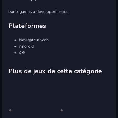
bontegames a développé ce jeu.
Plateformes
Navigateur web
Android
iOS
Plus de jeux de cette catégorie
red
Pour
black
Pour
ordinateur
ordinateur