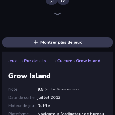
Screw Out: Bolts and Nuts
Skydom
Piles of Mahjong
Block Blaster
Arrow Escape
Detective IQ 3
Thief Puzzle
Gomu Goman
Mansion Tale: Merge Secrets
Piece of Cake: Merge and Bake
Knock Your Mind
Wood Block Journey
Designville: Merge & Design
Blocks and that’s it
The Visitor
TenTrix
Square Punki Long Hand
Skydom: Reforged
Montrer plus de jeux
Jeux
Puzzle
.io
Culture
Grow Island
»
»
»
»
Grow Island
Note
9,5
(
sur les 6 derniers mois
)
Date de sortie
juillet 2013
Moteur de jeu
Ruffle
Plateforme
Navigateur (ordinateur de bureau