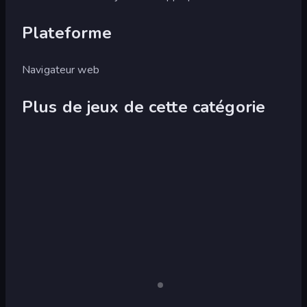
Plateforme
Navigateur web
Plus de jeux de cette catégorie
Grow
Grow
Valley
RPG
Grow
Grow
Pour
ordinateur