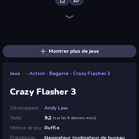
Bloxd.io
Ragdoll Archers
EvoWars.io
Veck.io
Piece of Cake: Merge and Bake
Racing Limits
Traffic Rider
Mahjongg Solitaire
Screw Out: Bolts and Nuts
Words of Wonders
Piles of Mahjong
Designville: Merge & Design
Miniblox
Stickman Clash
Space Waves
SkillWarz
Fortzone Battle Royale
Arrow Escape
Montrer plus de jeux
Jeux
Action
Bagarre
Crazy Flasher 3
»
»
»
Crazy Flasher 3
Développeur
Andy Law
Note
9,2
(
sur les 6 derniers mois
)
Moteur de jeu
Ruffle
Plateforme
Navigateur (ordinateur de bureau