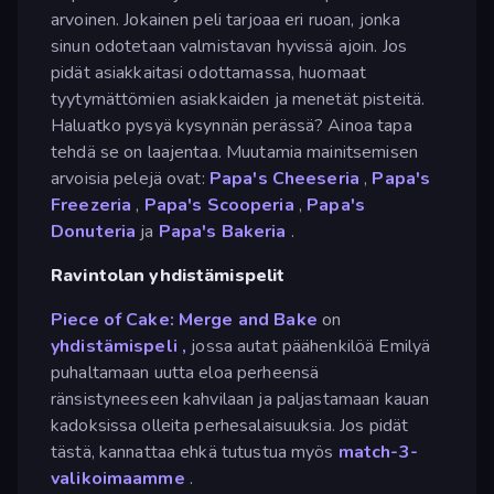
arvoinen. Jokainen peli tarjoaa eri ruoan, jonka
sinun odotetaan valmistavan hyvissä ajoin. Jos
pidät asiakkaitasi odottamassa, huomaat
tyytymättömien asiakkaiden ja menetät pisteitä.
Haluatko pysyä kysynnän perässä? Ainoa tapa
tehdä se on laajentaa. Muutamia mainitsemisen
arvoisia pelejä ovat:
Papa's Cheeseria
,
Papa's
Freezeria
,
Papa's Scooperia
,
Papa's
Donuteria
ja
Papa's Bakeria
.
Ravintolan yhdistämispelit
Piece of Cake: Merge and Bake
on
yhdistämispeli
,
jossa autat päähenkilöä Emilyä
puhaltamaan uutta eloa perheensä
ränsistyneeseen kahvilaan ja paljastamaan kauan
kadoksissa olleita perhesalaisuuksia. Jos pidät
tästä, kannattaa ehkä tutustua myös
match-3-
valikoimaamme
.