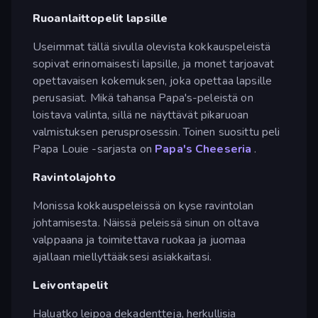
Ruoanlaittopelit lapsille
Useimmat tällä sivulla olevista kokkauspeleistä
sopivat erinomaisesti lapsille, ja monet tarjoavat
opettavaisen kokemuksen, joka opettaa lapsille
perusasiat. Mikä tahansa Papa's-peleistä on
loistava valinta, sillä ne näyttävät pikaruoan
valmistuksen perusprosessin. Toinen suosittu peli
Papa Louie -sarjasta on
Papa's Cheeseria
.
Ravintolajohto
Monissa kokkauspeleissä on kyse ravintolan
johtamisesta. Näissä peleissä sinun on oltava
valppaana ja toimitettava ruokaa ja juomaa
ajallaan miellyttääksesi asiakkaitasi.
Leivontapelit
Haluatko leipoa dekadentteja, herkullisia