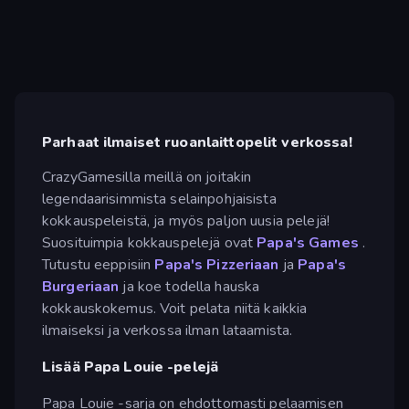
Parhaat ilmaiset ruoanlaittopelit verkossa!
CrazyGamesilla meillä on joitakin
legendaarisimmista selainpohjaisista
kokkauspeleistä, ja myös paljon uusia pelejä!
Suosituimpia kokkauspelejä ovat
Papa's Games
.
Tutustu eeppisiin
Papa's Pizzeriaan
ja
Papa's
Burgeriaan
ja koe todella hauska
kokkauskokemus. Voit pelata niitä kaikkia
ilmaiseksi ja verkossa ilman lataamista.
Lisää Papa Louie -pelejä
Papa Louie -sarja on ehdottomasti pelaamisen