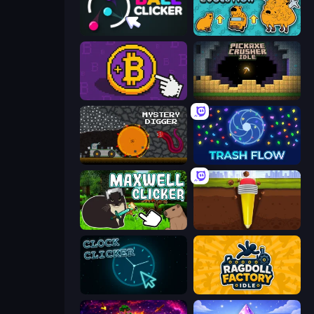
Satisfying Ball Clicker
Capybara Merge Evolution
Money Maker
Pickaxe Crusher Idle
Mystery Digger
Trash Flow
Maxwell Clicker
Pen Dig
Clock Clicker
Ragdoll Factory Idle