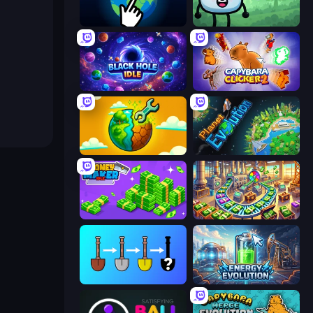
Planet Clicker 2
Merge & Fight
Black Hole Idle
Capybara Clicker 2
Land Explorers: Merge & Build
Planet Evolution: Idle Clicker
Money Maker Idle
Money Factory: Tycoon Idle Game
Merge Tools - Merge and Dig
Energy Evolution