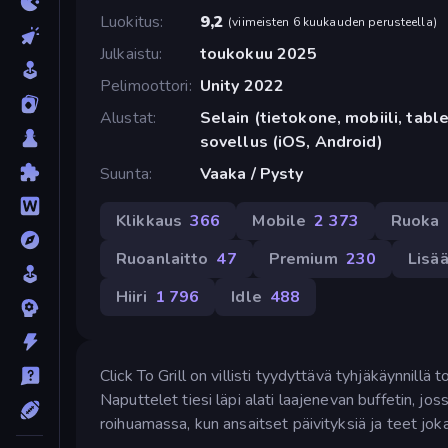
Luokitus
9,2
(
viimeisten 6 kuukauden perusteella
)
Julkaistu
toukokuu 2025
Pelimoottori
Unity 2022
Alustat
Selain (tietokone, mobiili, tabl
sovellus (iOS, Android)
Suunta
Vaaka / Pysty
Klikkaus
366
Mobile
2 373
Ruoka
Ruoanlaitto
47
Premium
230
Lisä
Hiiri
1 796
Idle
488
Click To Grill on villisti tyydyttävä tyhjäkäynnillä
Naputtelet tiesi läpi alati laajenevan buffetin, jossa
roihuamassa, kun ansaitset päivityksiä ja teet jok