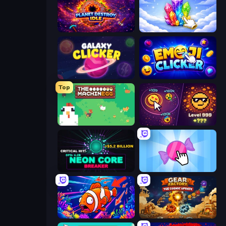
Planet Destroy Idle
Crystalia Idle Clicker
Galaxy Clicker
Emoji Clickers
Top
The MachinEGG
Dominate All Shapes
Neon Core Breaker
Candy Clicker 2
Fish Catch Idle
Gear Factory