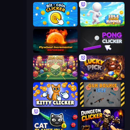
Bit-coin Clicker
Idle Clicker Runner
Flywheel Incremental: Reforged
Pong Clicker
Just One More Roll
Lucky Pick
Kitty Clicker
Gun Bounce Idle