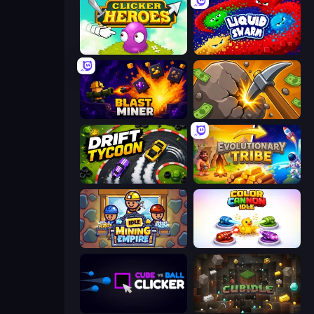
Clicker Heroes
Liquid Swarm
Blast Miner
Mine Clicker
Drift Tycoon
Evolutionary Tribe
Idle Mining Empire
Color Cannon Idle
Cube vs Ball Clicker
Cubidle