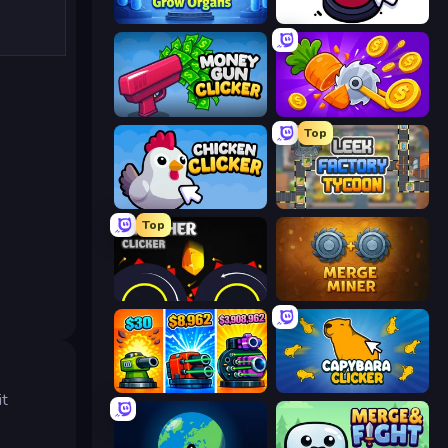
Human Clicker: Grow Organs
Click Click Clicker
Money Gun Clicker
Farm Ring Idle
Top
Chicken Clicker
Leek Factory Tycoon
Top
Crusher Clicker
Merge Miner
Pumpkin Defense: Merge Cannon
Capybara Clicker
it
.