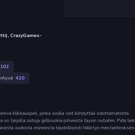
etti), CrazyGames-
102
äntyvä
420
 toimiva klikkauspeli, jonka avulla voit kiihdyttää odottamatonta.
 on tarjolla outoja grilliruokia pihveistä täysin outoihin. Pidä liek
aisesta oudosta esineestä täydellisesti hiilletyn mestariteoksen