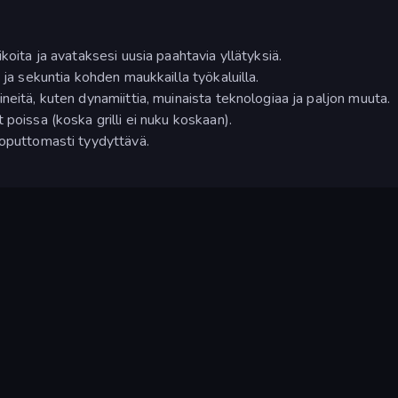
koita ja avataksesi uusia paahtavia yllätyksiä.
 ja sekuntia kohden maukkailla työkaluilla.
neitä, kuten dynamiittia, muinaista teknologiaa ja paljon muuta.
 poissa (koska grilli ei nuku koskaan).
loputtomasti tyydyttävä.