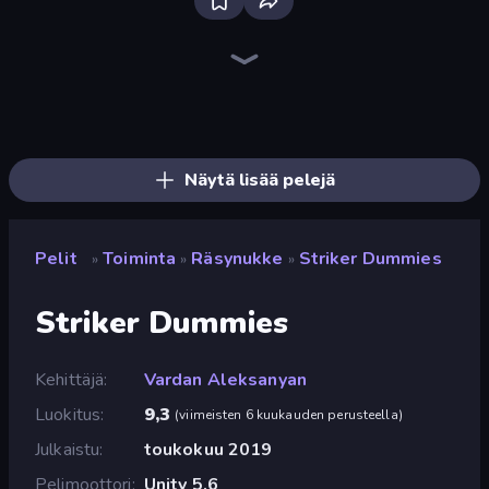
Stickman Clash
Throw a Lucky Block
Stickman Project
Brainrot Arena Online
99 Nights (Bloxd.io)
War the Knights
Tank Stars
Stickman Rebirth
Boom Slingers ReBoom
Getaway Shootout
Who Dies Last?
Archers Random
Boom!
Dye Hard
Ragdoll Throw Challenge
Puppet Fighter 2 Player
Obby: Dig Brainrots
Mad Stick
Näytä lisää pelejä
Pelit
Toiminta
Räsynukke
Striker Dummies
»
»
»
Striker Dummies
Kehittäjä
Vardan Aleksanyan
Luokitus
9,3
(
viimeisten 6 kuukauden perusteella
)
Julkaistu
toukokuu 2019
Pelimoottori
Unity 5.6