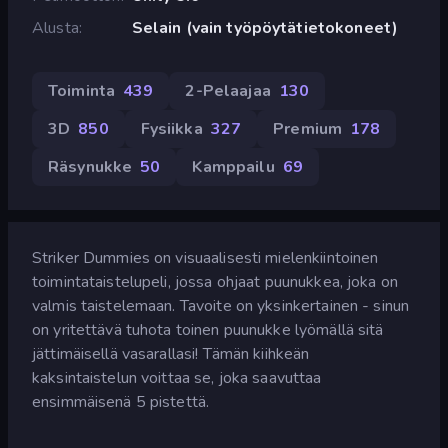
Alusta
Selain (vain työpöytätietokoneet)
Toiminta
439
2-Pelaajaa
130
3D
850
Fysiikka
327
Premium
178
Räsynukke
50
Kamppailu
69
Striker Dummies on visuaalisesti mielenkiintoinen
toimintataistelupeli, jossa ohjaat puunukkea, joka on
valmis taistelemaan. Tavoite on yksinkertainen - sinun
on yritettävä tuhota toinen puunukke lyömällä sitä
jättimäisellä vasarallasi! Tämän kiihkeän
kaksintaistelun voittaa se, joka saavuttaa
ensimmäisenä 5 pistettä.