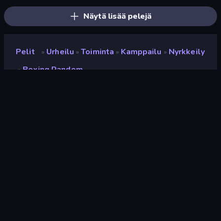
Näytä lisää pelejä
Pelit
Urheilu
Toiminta
Kamppailu
Nyrkkeily
»
»
»
»
Boxing Random
»
Boxing Random
Kehittäjä
RHM Interactive
Luokitus
8,7
(
viimeisten 6 kuukauden perusteella
)
Julkaistu
toukokuu 2021
Viimeksi päivitetty
huhtikuu 2023
Pelimoottori
HTML5
Alustat
Selain (tietokone, mobiili,
tabletti), CrazyGames-