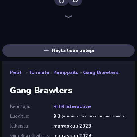
Bloxd.io
Ragdoll Archers
EvoWars.io
Piece of Cake: Merge and Bake
Veck.io
Traffic Rider
Racing Limits
Mahjongg Solitaire
Screw Out: Bolts and Nuts
Words of Wonders
Piles of Mahjong
Designville: Merge & Design
Space Waves
Miniblox
SkillWarz
Stickman Clash
Fortzone Battle Royale
Arrow Escape
Näytä lisää pelejä
Pelit
Toiminta
Kamppailu
Gang Brawlers
»
»
»
Gang Brawlers
Kehittäjä
RHM Interactive
Luokitus
9,3
(
viimeisten 6 kuukauden perusteella
)
Julkaistu
marraskuu 2023
Viimeksi päivitetty
marraskuu 2024