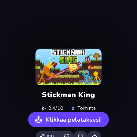
Stickman King
8,4/10
Toiminta
Klikkaa pelataksesi!
8,9 t.