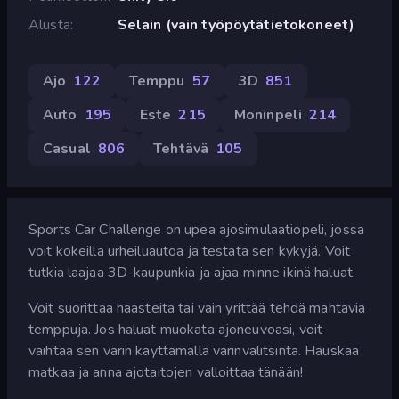
Alusta
Selain (vain työpöytätietokoneet)
Ajo
122
Temppu
57
3D
851
Auto
195
Este
215
Moninpeli
214
Casual
806
Tehtävä
105
Sports Car Challenge on upea ajosimulaatiopeli, jossa
voit kokeilla urheiluautoa ja testata sen kykyjä. Voit
tutkia laajaa 3D-kaupunkia ja ajaa minne ikinä haluat.
Voit suorittaa haasteita tai vain yrittää tehdä mahtavia
temppuja. Jos haluat muokata ajoneuvoasi, voit
vaihtaa sen värin käyttämällä värinvalitsinta. Hauskaa
matkaa ja anna ajotaitojen valloittaa tänään!