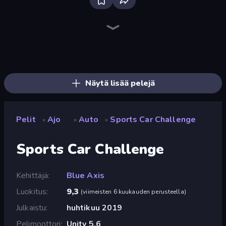
Bloxd.io
Ragdoll Archers
EvoWars.io
Veck.io
Piece of Cake: Merge and Bake
Racing Limits
Traffic Rider
Mahjongg Solitaire
Screw Out: Bolts and Nuts
Words of Wonders
Piles of Mahjong
Designville: Merge & Design
Miniblox
Space Waves
Stickman Clash
SkillWarz
Fortzone Battle Royale
Arrow Escape
Näytä lisää pelejä
Pelit
Ajo
Auto
Sports Car Challenge
»
»
»
Sports Car Challenge
Kehittäjä
Blue Axis
Luokitus
9,3
(
viimeisten 6 kuukauden perusteella
)
Julkaistu
huhtikuu 2019
Pelimoottori
Unity 5.6