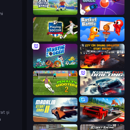
ni
3D Soccer Mania
Mini Car Ball
Playing Soccer
Basket Battle
Mystic Soccer
City Car Driving Simulator: Stunt
Penalty Shooters 2
Xtreme City Drifting
at și
a
Madalin Stunt Cars 2
Racing: Online!