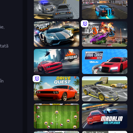
RCC City Racing
Street Racing: Open World
ie,
Parking Fury 3D: Side Hustle
Demolition Derby 3
ctată
Hotgear
Turbo Crash
în
Drive Quest
Wrong Way
Soccer Challenge
Madalin Cars Multiplayer