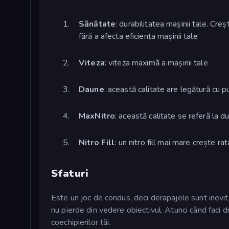
Sănătate
: durabilitatea mașinii tale. Cre
fără a afecta eficiența mașinii tale
Viteza
: viteza maximă a mașinii tale
Daune
: această calitate are legătură cu 
MaxNitro
: această calitate se referă la d
Nitro Fill
: un nitro fill mai mare crește ra
Sfaturi
Este un joc de condus, deci derapajele sunt inevita
nu pierde din vedere obiectivul. Atunci când faci dr
coechipierilor tăi.