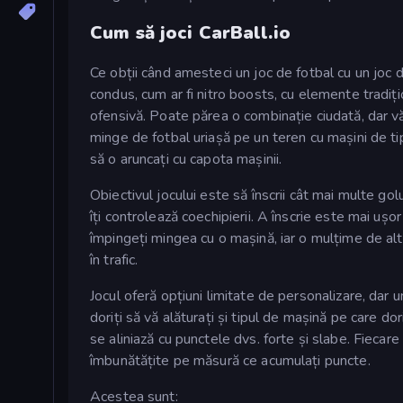
Cum să joci CarBall.io
Ce obții când amesteci un joc de fotbal cu un joc 
condus, cum ar fi nitro boosts, cu elemente tradiți
ofensivă. Poate părea o combinație ciudată, dar vă
minge de fotbal uriașă pe un teren cu mașini de t
să o aruncați cu capota mașinii.
Obiectivul jocului este să înscrii cât mai multe golu
îți controlează coechipierii. A înscrie este mai ușo
împingeți mingea cu o mașină, iar o mulțime de alte
în trafic.
Jocul oferă opțiuni limitate de personalizare, dar u
doriți să vă alăturați și tipul de mașină pe care d
se aliniază cu punctele dvs. forte și slabe. Fiecar
îmbunătățite pe măsură ce acumulați puncte.
Acestea sunt: