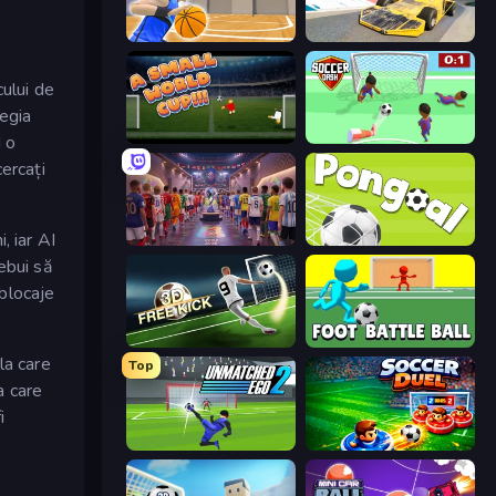
Unmatched Basketball
Madness Cars Destroy
cului de
tegia
A Small World Cup
Soccer Dash
d o
ercați
, iar AI
CG FC 26
Pongoal
rebui să
 blocaje
Free Kick Classic (3D Free Kick)
Foot Battle Ball
la care
Top
a care
i
Unmatched Ego 2
Soccer Duel