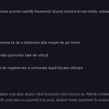
șterea acestei calități înseamnă că poți rezista la mai multe coliziu
puterea ta de a deteriora alte mașini de pe teren
urata sporurilor tale de viteză
ta de regenerare a contorului după fiecare utilizare
bile, mai ales atunci când folosești nitro boost-ul. Rămâi echilibr
ift, poți rata cu ușurință tot jocul, lăsând toate punctele în seam