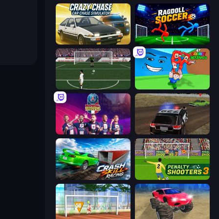
Crazy Chase - Car Chase Simulator
Ragdoll Soccer 2 Players
Bicycle Kick Champ
Escape Tsunami for Brainrots!
PSG Soccer Freestyle
POLICE Chase Simulator
Crash Skill Racing
Penalty Shooters 3