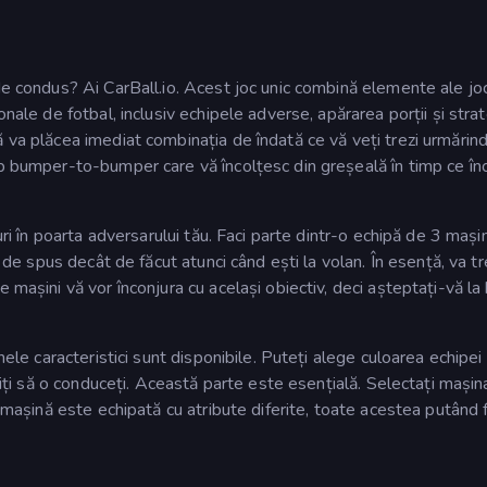
de condus? Ai CarBall.io. Acest joc unic combină elemente ale jo
onale de fotbal, inclusiv echipele adverse, apărarea porții și stra
 va plăcea imediat combinația de îndată ce vă veți trezi urmărin
ip bumper-to-bumper care vă încolțesc din greșeală în timp ce înc
ri în poarta adversarului tău. Faci parte dintr-o echipă de 3 mașini
r de spus decât de făcut atunci când ești la volan. În esență, va t
 mașini vă vor înconjura cu același obiectiv, deci așteptați-vă la
nele caracteristici sunt disponibile. Puteți alege culoarea echipei 
oriți să o conduceți. Această parte este esențială. Selectați mașin
e mașină este echipată cu atribute diferite, toate acestea putând f