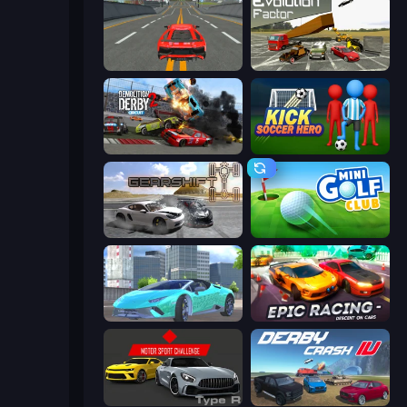
Modern Car Racing 2
Evolution Factor
Demolition Derby 2
Kick Soccer Hero
Gearshift One
Mini Golf Club
Real City Driver
Epic Racing - Descent on Cars
Motor Sport Challenge Type R
Derby Crash 4