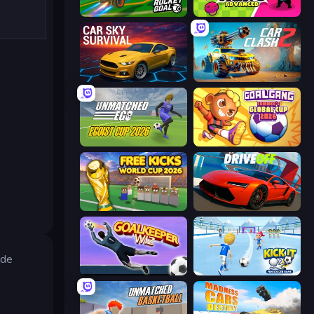
RocketGoal.io
Brawl Hero
Car Sky Survival
Car Clash 2
Unmatched Ego
Goal Gang
Free Kicks World Cup 2026
DriveOff
 de
Goalkeeper Wiz
Kick It – Fun Soccer Game