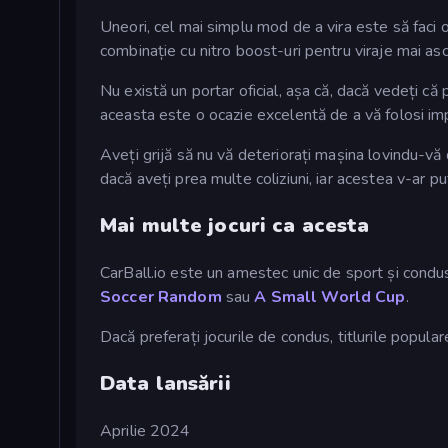
Uneori, cel mai simplu mod de a vira este să faci 
combinație cu nitro boost-uri pentru viraje mai asc
Nu există un portar oficial, așa că, dacă vedeți că 
aceasta este o ocazie excelentă de a vă folosi impul
Aveți grijă să nu vă deteriorați mașina lovindu-vă 
dacă aveți prea multe coliziuni, iar acestea v-ar put
Mai multe jocuri ca acesta
CarBall.io este un amestec unic de sport și condus
Soccer Random
sau
A Small World Cup
.
Dacă preferați jocurile de condus, titlurile popular
Data lansării
Aprilie 2024