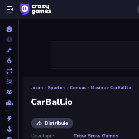
Jocuri
»
Sporturi
»
Condus
»
Masina
»
CarBall.io
CarBall.io
Distribuie
Developer
Crow Brow Games