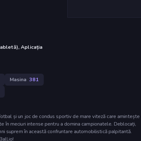
abletă), Aplicația
Masina
381
e fotbal și un joc de condus sportiv de mare viteză care amintește
e în meciuri intense pentru a domina campionatele. Deblocați,
mni suprem în această confruntare automobilistică palpitantă.
all.io!