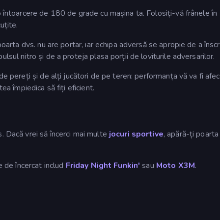
o întoarcere de 180 de grade cu mașina ta. Folosiți-vă frânele în
uțite.
poarta dvs. nu are portar, iar echipa adversă se apropie de a înscr
sul nitro și de a proteja plasa porții de loviturile adversarilor.
de pereți și de alți jucători de pe teren: performanța vă va fi afe
ea împiedica să fiți eficient.
. Dacă vrei să încerci mai multe
jocuri sportive
, apără-ți poarta 
e de încercat includ
Friday Night Funkin'
sau
Moto X3M
.