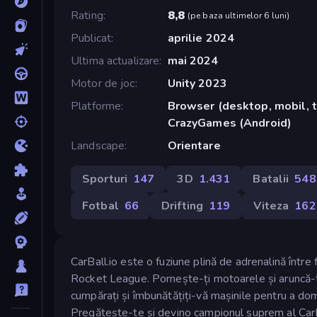
Rating
8,8
(
pe baza ultimelor 6 luni
)
Publicat
aprilie 2024
Ultima actualizare
mai 2024
Motor de joc
Unity 2023
Platforme
Browser (desktop, mobil, t
CrazyGames (Android)
Landscape
Orientare
Sporturi
147
3D
1.431
Batalii
548
Fotbal
66
Drifting
119
Viteza
162
CarBall.io este o fuziune plină de adrenalină într
Rocket League. Pornește-ți motoarele și aruncă-t
cumpărați și îmbunătățiți-vă mașinile pentru a do
Pregătește-te și devino campionul suprem al CarB