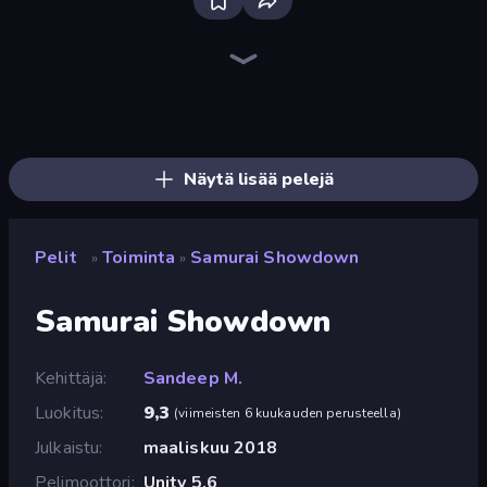
Bloxd.io
Ragdoll Archers
EvoWars.io
Veck.io
Piece of Cake: Merge and Bake
Racing Limits
Traffic Rider
Mahjongg Solitaire
Screw Out: Bolts and Nuts
Words of Wonders
Piles of Mahjong
Designville: Merge & Design
Miniblox
Stickman Clash
Space Waves
SkillWarz
Fortzone Battle Royale
Arrow Escape
Näytä lisää pelejä
Pelit
Toiminta
Samurai Showdown
»
»
Samurai Showdown
Kehittäjä
Sandeep M.
Luokitus
9,3
(
viimeisten 6 kuukauden perusteella
)
Julkaistu
maaliskuu 2018
Pelimoottori
Unity 5.6