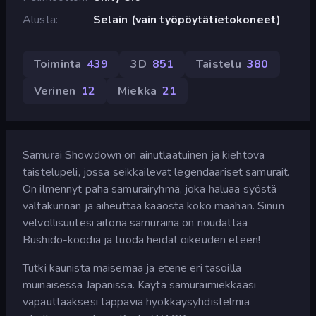
Alusta
Selain (vain työpöytätietokoneet)
Toiminta
439
3D
851
Taistelu
380
Verinen
12
Miekka
21
Samurai Showdown on ainutlaatuinen ja kiehtova
taistelupeli, jossa seikkailevat legendaariset samurait.
On ilmennyt paha samurairyhmä, joka haluaa syöstä
valtakunnan ja aiheuttaa kaaosta koko maahan. Sinun
velvollisuutesi aitona samuraina on noudattaa
Bushido-koodia ja tuoda heidät oikeuden eteen!
Tutki kaunista maisemaa ja etene eri tasoilla
muinaisessa Japanissa. Käytä samuraimiekkaasi
vapauttaaksesi tappavia hyökkäysyhdistelmiä