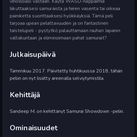
vihollisiasi vastaan. Käytä WASD-näppäimiä
liikuttaaksesi samuraista ja hiiren vasenta tai oikeaa
painiketta suorittaaksesi hyökkäyksiä. Tämä peli
tarjoaa upean pelattavuuden ja on fantastinen
taistelupeli - pystytkö palauttamaan rauhan Japanin
valtakuntaan ja eliminoimaan pahat samurait?
Julkaisupäivä
Tammikuu 2017. Päivitetty huhtikuussa 2018, tähän
peliin on nyt lisätty areenalla selviytymistila.
Kehittäjä
Sandeep M. on kehittänyt Samurai Showdown -pelin.
Ominaisuudet