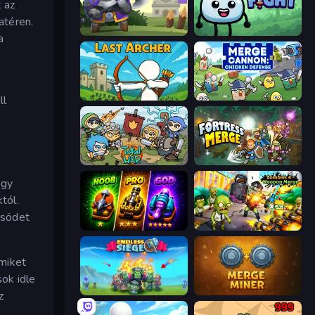
 az
atéren.
Heroes Tower
Merge & Fight
a
Last Archer
Merge Cannon: Chicken Defense
ll
Raid Heroes: Total War
Fortress Merge
ogy
tól.
ősödet
Merge Survival
Zombies 4 Weapon Merge
amiket
ok idle
Endless Siege
Merge Miner
z