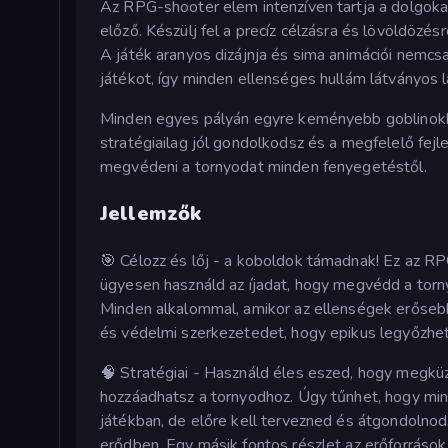
Az RPG-shooter elem intenzíven tartja a dolgokat
előző. Készülj fel a precíz célzásra és lövöldözés
A játék aranyos dizájnja és sima animációi nemcs
játékot, így minden ellenséges hullám látványos l
Minden egyes pályán egyre keményebb goblinokk
stratégiailag jól gondolkodsz és a megfelelő fejl
megvédeni a tornyodat minden fenyegetéstől.
Jellemzők
🎯 Célozz és lőj - a koboldok támadnak! Ez az RP
ügyesen használd az íjadat, hogy megvédd a torn
Minden alkalommal, amikor az ellenségek erőseb
és védelmi szerkezetedet, hogy epikus legyőzhete
🧠 Stratégiai - Használd éles eszed, hogy megküz
hozzáadhatsz a tornyodhoz. Úgy tűnhet, hogy min
játékban, de előre kell tervezned és átgondolno
erődben. Egy másik fontos részlet az erőforrások