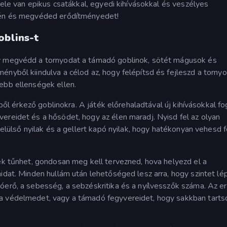
 tele van epikus csatákkal, egyedi kihívásokkal és veszélyes
szén és megvéded erődítményedet!
oblins-t
gy megvédd a tornyodat a támadó goblinok, sötét mágusok és
nyből kiindulva a célod az, hogy felépítsd és fejleszd a tornyo
ebb ellenségek ellen.
gből érkező goblinokra. A játék előrehaladtával új kihívásokkal f
ereidet és a hősödet, hogy az élen maradj. Nyisd fel az olyan
 elülső nyilak és a gellert kapó nyilak, hogy hatékonyan vehesd f
nek tűnhet, gondosan meg kell tervezned, hova helyezd el a
idat. Minden hullám után lehetőséged lesz arra, hogy szintet lép
óerő, a sebesség, a sebzéskritika és a nyílvesszők száma. Az er
a védelmedet, vagy a támadó fegyvereidet, hogy sakkban tarts