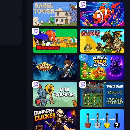
Babel Tower
Fish Catch Idle
Clash of Warriors
Knight Hero 2 Revenge Idle RPG
Legend of Hero
Merge Team Tactics
Mini Crushers
Tower Swap