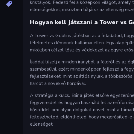
kristályok. Fedezd fel a középkori világot, amely
ellenségekkel, miközben túljársz az ellenség e
Hogyan kell játszani a Tower vs G
A Tower vs Goblins játékban az a feladatod, ho
félelmetes démonok hullámai ellen. Egy alapépítmé
miközben célzol, lősz és védekezel az egyre erős
Íjaddal tüzelj a minden irányból, a földről és az é
szembesülni, ezért mindenképpen fejleszd a fegyv
fejlesztéseket, mint az átlós nyilak, a többszörös
harcot a növekvő hordával.
A stratégia a kulcs. Bár a játék elsőre egyszerű
fegyvereidet és hogyan használd fel az erőforrása
hősöddel, ami olyan dolgokat növel, mint a támad
fejlesztheted, eldöntheted, hogy megerősíted-e 
ellenséget.