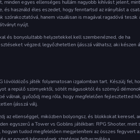
, minden egyes ellenséges hullám nagyobb kihívást jelent, mint
re, és használd éles eszedet, hogy fenntartsd az irányítást a csat
ak szórakoztatóvá, hanem vizuálisan is magával ragadóvá teszik 
átványt nyújt.
al és bonyolultabb helyzetekkel kell szembenézned, de ha
esztéseket végzed, legyőzhetetlen íjásszá válhatsz, aki készen á
G lövöldözős játék folyamatosan izgalomban tart. Készülj fel, h
yot a repülő szörnyektől, sötét mágusoktól és szörnyű démonok
bé válnak, győződj meg róla, hogy megfelelően fejlesztetted h
tlen íjásszá válj.
dj az ellenséggel, miközben bolyongsz, és blokkokat keresel, 
den egyszerű a Tower vs Goblins játékban: RPG Shooter, mint s
d, hogyan tudod megfelelően megjeleníteni az összes fegyvert a
 és az egyedi képességek stratégiai felhasználása.