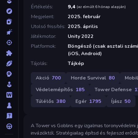
Értékelés
9,4
(
az elmúlt 6 hónap alapján
)
Megjelent
2025. február
Utolsó frissítés
2025. április
Játékmotor
Unity 2022
Platformok
Böngésző (csak asztali szám
(iOS, Android)
Tájolás
Tájkép
Akció
700
Horde Survival
80
Mobi
Védelemépítős
185
Tower Defense
1
Túlélős
380
Egér
1795
Íjász
50
A Tower vs Goblins egy izgalmas toronyvédelmi j
invázióktól. Stratégiailag építsd és fejleszd erő