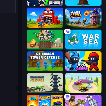
World Z Defense - Zombie Defense
Furry Road
TimeWarriors
Mage Castle Idle Defense
Age of Tanks Warriors: TD War
War Sea
Stickman Tower Defense Idle 3D
Evo Gears
Iron Towers Alliance
Snake Shooter: Tower Battle