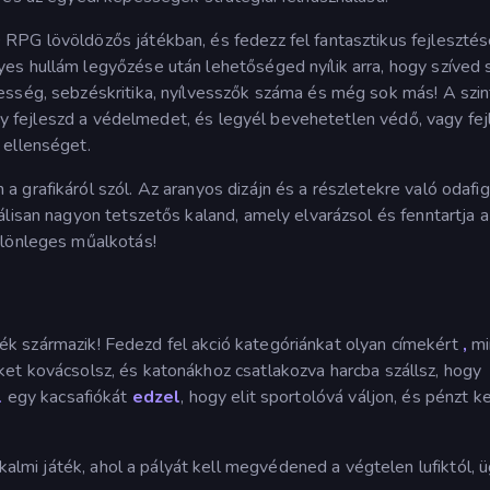
RPG lövöldözős játékban, és fedezz fel fantasztikus fejlesztés
s hullám legyőzése után lehetőséged nyílik arra, hogy szíved s
esség, sebzéskritika, nyílvesszők száma és még sok más! A szin
hogy fejleszd a védelmedet, és legyél bevehetetlen védő, vagy fej
 ellenséget.
 grafikáról szól. Az aranyos dizájn és a részletekre való odafi
álisan nagyon tetszetős kaland, amely elvarázsol és fenntartja 
ülönleges műalkotás!
ték származik! Fedezd fel akció kategóriánkat olyan címekért
,
mi
et kovácsolsz, és katonákhoz csatlakozva harcba szállsz, hogy
l
egy kacsafiókát
edzel
, hogy elit sportolóvá váljon, és pénzt k
kalmi játék, ahol a pályát kell megvédened a végtelen lufiktól, 