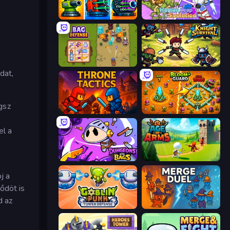
Pumpkin Defense: Merge Cannon
Human Leap: Evolution
Bag Defense
Knight Survival
dat,
ogsz
Throne Tactics
BloomGuard
el a
Dungeons and Bags
Age Of Arms
j a
ődöt is
d az
Goblin Punk Tower Defense
MergeDuel.io