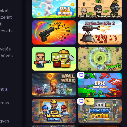
eket,
zerint
Idle Clicker Runner
Raid Heroes: Sword and Magic
t
leszd a
Chair Force Buzz
Defender Idle 2
gyelés
a hűvös
Zombie Horde: Build & Survive
Jackal Zombie Survival
nt
a
Wall Wars
Epic Army Clash
Top
eress
ügyes
Idle Mining Empire
Leek Factory Tycoon