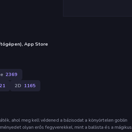
ítógépen), App Store
le
2369
21
2D
1165
áték, ahol meg kell védened a bázisodat a könyörtelen goblin
dítményedet olyan erős fegyverekkel, mint a ballista és a mágikus