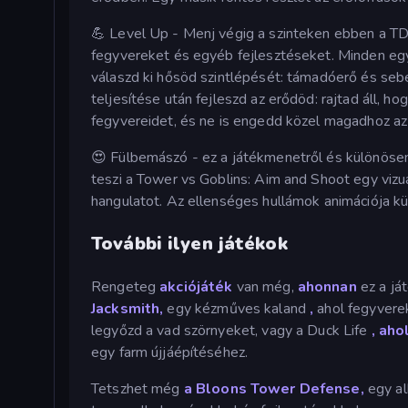
💪 Level Up - Menj végig a szinteken ebben a TD 
fegyvereket és egyéb fejlesztéseket. Minden egye
válaszd ki hősöd szintlépését: támadóerő és seb
teljesítése után fejleszd az erődöd: rajtad áll, 
fegyvereidet, és ne is engedd közel magadhoz az
😍 Fülbemászó - ez a játékmenetről és különösen a
teszi a Tower vs Goblins: Aim and Shoot egy vizu
hangulatot. Az ellenséges hullámok animációja k
További ilyen játékok
Rengeteg
akciójáték
van még,
ahonnan
ez a já
Jacksmith,
egy kézműves kaland
,
ahol fegyverek
legyőzd a vad szörnyeket, vagy a Duck Life
, aho
egy farm újjáépítéséhez.
Tetszhet még
a Bloons Tower Defense,
egy al