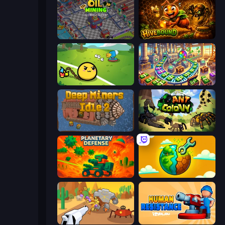
Oil Mining 3D: Petrol Factory
Hivebound
Monster Mixer Idle
Money Factory: Tycoon Idle Game
Deep Miners Idle 2
Ant Colony: New War
Planetary Defense
Land Explorers: Merge & Build
Idle Gun Survivor
Human Resistance