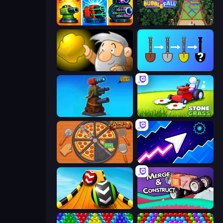
Pumpkin Defense: Merge Cannon
Bubble Fall
Gold Miner
Merge Tools - Merge and Dig
Furry Road
Stone Grass: Mowing Simulator
Ring Restaurant
Space Waves
Sky Balls 3D
Merge & Construct