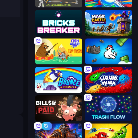
Ragdoll Archers
Entropy
Bricks Breaker
Mage Castle Idle Defense
Fish Orbit
Honk
Bouncemasters
Liquid Swarm
Bills Must Be Paid
Trash Flow