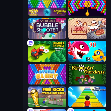
Bubble Pop Legend
Bubble Story
Arkadium's Bubble Shooter
Cat Snack Bar
Lumber Harvest: Tree Cutting Game
Fish Eat Getting Big
Bubble Blast
Blooming Gardens
Free Kicks World Cup 2026
Obby: +1 Jump per Click