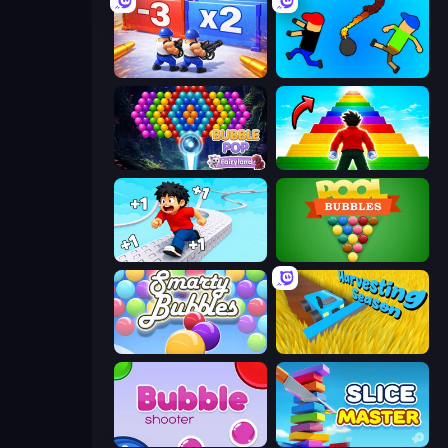
Battle Brigade
Mini-Caps: Bombs
Bubble Pop Fairyland
Obby Highest Jump Ever
Speed per Click: Obby
Pool Bubbles
Smarty Bubbles
Harvesting Season
Bubble Shooter
Slice Master