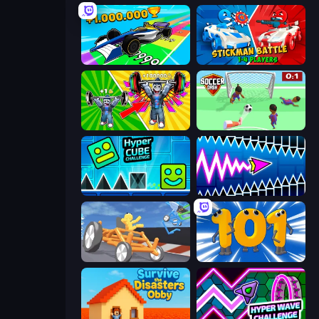
Obby Car Challenge: Drive
Stickman battle 1-4 Players
Obby: Gym Simulator, Escape
Soccer Dash
Hyper Cube Challenge
Wave Dash: Geometry Arrow
Draw Crash Race
Numbers Arena