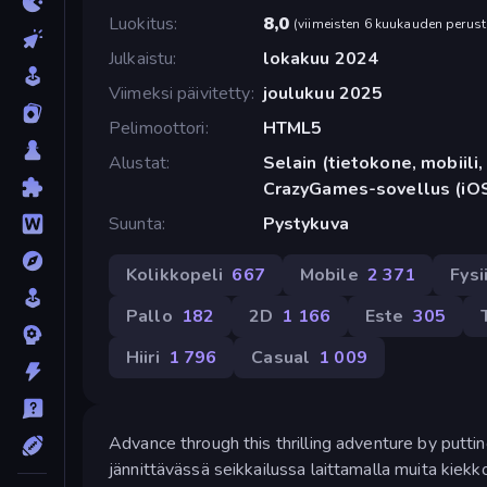
Luokitus
8,0
(
viimeisten 6 kuukauden perust
Julkaistu
lokakuu 2024
Viimeksi päivitetty
joulukuu 2025
Pelimoottori
HTML5
Alustat
Selain (tietokone, mobiili, 
CrazyGames-sovellus (iOS
Suunta
Pystykuva
Kolikkopeli
667
Mobile
2 371
Fysi
Pallo
182
2D
1 166
Este
305
Hiiri
1 796
Casual
1 009
Advance through this thrilling adventure by putti
jännittävässä seikkailussa laittamalla muita kiekkoja 