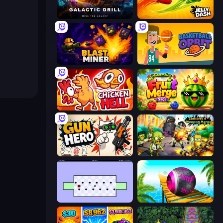
Galactic Drill
Jelly Dash
Blast Miner
Basketball Orbit
Chicken Hell
Watermelon Fruit Merge Saga
Gun Hero: Cat Survival
Zombies 4 Weapon Merge
World's Hardest Game
Rolling Balls Sea Race