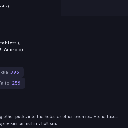
eella
)
tabletti),
, Android)
ikka
395
Taito
259
ng other pucks into the holes or other enemies. Etene tässä
reikiin tai muihin vihollisiin.