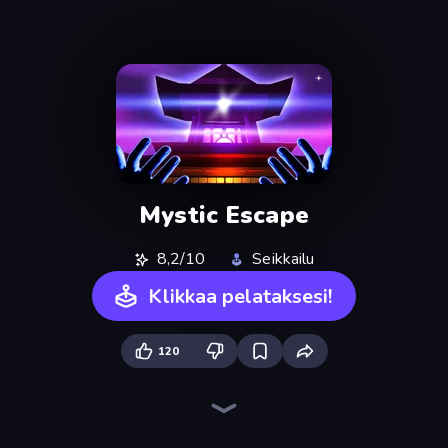
Mystic Escape
8,2/10
Seikkailu
Klikkaa pelataksesi!
120