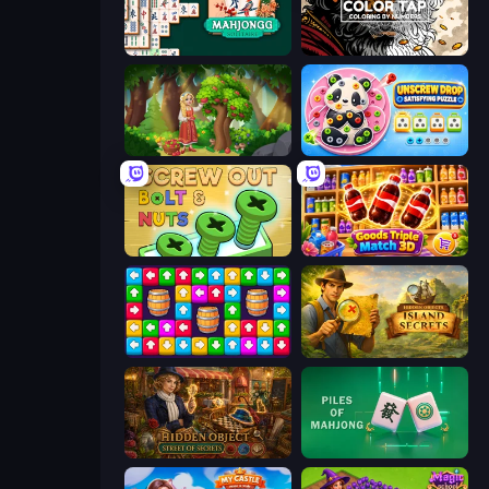
Mahjongg Solitaire
Color Tap: Coloring by Numbers
Northern Merge
Unscrew Drop: Satisfying Puzzle
Screw Out: Bolts and Nuts
Goods Triple Match 3D
Tap Away Story
Hidden Objects: Island Secrets
Hidden Object: Street Of Secrets
Piles of Mahjong