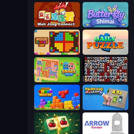
Mahjong Connect (Legacy)
Butterfly Shimai
Wood Blocks Jam
Daily Puzzle
Snake Out: Maze Escape
War Mahjong
Puzzle Block Master
Parking Jam