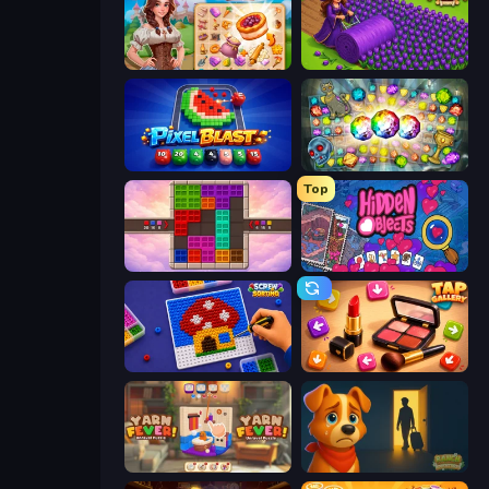
My Castle: Merge & Story
Magic School
Pixel Blast
Forgotten Treasure 2
Top
Color Cube Puzzle
Hidden Objects
Screw Sorting
Tap Gallery
Yarn Fever! Unravel Puzzle
Ranch Adventures