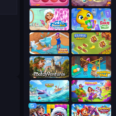
Piece of Cake: Merge and Bake
Mergest Kingdom
Designville: Merge & Design
Farm Merge Valley
Open House
Castle Craft
MatchVentures
Mansion Tale: Merge Secrets
Tropical Merge
Fairyland Merge & Magic