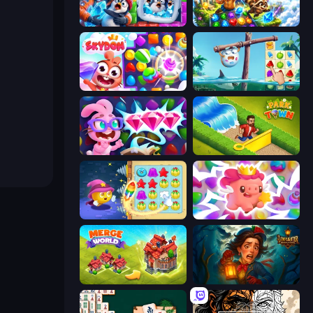
Captain Blast
Diamant: Sky Stories Match 3
Skydom
Sugar Heroes
Skydom: Reforged
Park Town
Candy Riddles
Match Arena
Merge World
Lamplighter: Merge & Magic