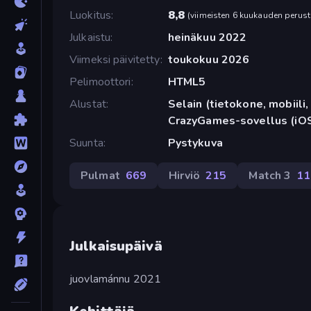
Luokitus
8,8
(
viimeisten 6 kuukauden perust
Julkaistu
heinäkuu 2022
Viimeksi päivitetty
toukokuu 2026
Pelimoottori
HTML5
Alustat
Selain (tietokone, mobiili, 
CrazyGames-sovellus (iOS
Suunta
Pystykuva
Pulmat
669
Hirviö
215
Match 3
11
Julkaisupäivä
juovlamánnu 2021