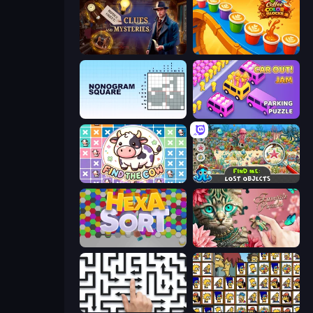
Hidden Object: Clues and Mysteries
Coffee Color Blocks
Nonogram Square
Car OUT! Jam Parking Puzzle
Find The Cow
Find Me: Lost Objects
Hexa Sort
Favorite Puzzles
Arrow Escape: Puzzle
Tiles of the Simpsons