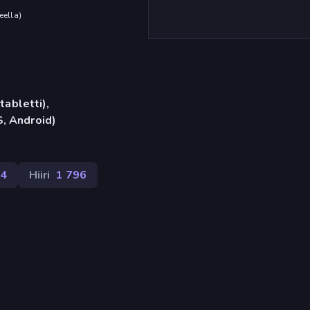
eella
)
tabletti),
, Android)
4
Hiiri
1 796