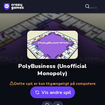
PolyBusiness (Unofficial
Monopoly)
Dette spil er kun tilgængeligt på computere
Vis andre spil