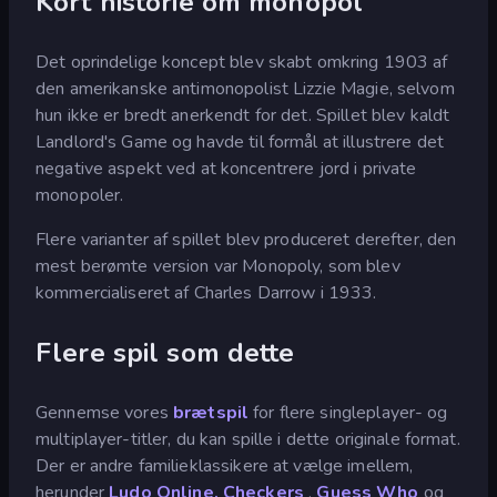
Kort historie om monopol
Det oprindelige koncept blev skabt omkring 1903 af
den amerikanske antimonopolist Lizzie Magie, selvom
hun ikke er bredt anerkendt for det. Spillet blev kaldt
Landlord's Game og havde til formål at illustrere det
negative aspekt ved at koncentrere jord i private
monopoler.
Flere varianter af spillet blev produceret derefter, den
mest berømte version var Monopoly, som blev
kommercialiseret af Charles Darrow i 1933.
Flere spil som dette
Gennemse vores
brætspil
for flere singleplayer- og
multiplayer-titler, du kan spille i dette originale format.
Der er andre familieklassikere at vælge imellem,
herunder
Ludo Online,
Checkers
,
Guess Who
og