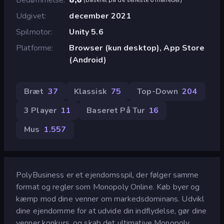
Udgivet
december 2021
Spilmotor
Unity 5.6
Platforme
Browser (kun desktop), App Store
(Android)
Bræt
37
Klassisk
75
Top-Down
204
3 Player
11
Baseret På Tur
16
Mus
1.557
PolyBusiness er et ejendomsspil, der følger samme
format og regler som Monopoly Online. Køb byer og
kæmp mod dine venner om markedsdominans. Udvikl
dine ejendomme for at udvide din indflydelse, gør dine
venner konkurs, og skab det ultimative Monopoly.