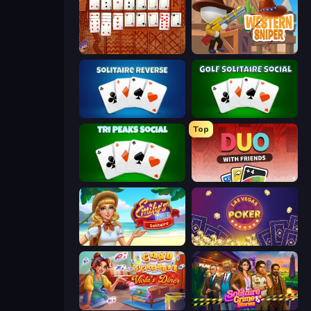
Algerian Solitaire
Western Sniper
Solitaire Reverse
Golf Solitaire
Top
Tri Peaks Social
DUO With Friends
Emily's Hotel Solitaire
Las Vegas Poker
Card Scramble: Viola's Diner
Solitaire Crime Stories