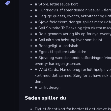
♣ Store, letlæselige kort
♣ Hundredvis af spændende niveauer - flere
♣ Daglige quests, events, aktiviteter og udf
♣ Sjove fældekort, der gør spillet mere ud
♣ Spil Solitaire TriPeaks og tjen ekstra møn
♣ Rejs gennem øer og lås op for nye event
♣ Spil når som helst og hvor som helst
♣ Behageligt ø-landskab
♣ Egnet til spillere i alle aldre
♣ Sjove og vanedannende udfordringer: Vind
eventyr har ingen grænser.
♣ Wild Cards: Har du brug for lidt hjælp i 
kort med det samme. Sørg for at have nok af
dem.
♣ Unikt design
Sådan spiller du
Flyt et åbent kort fra bordet til det aktive