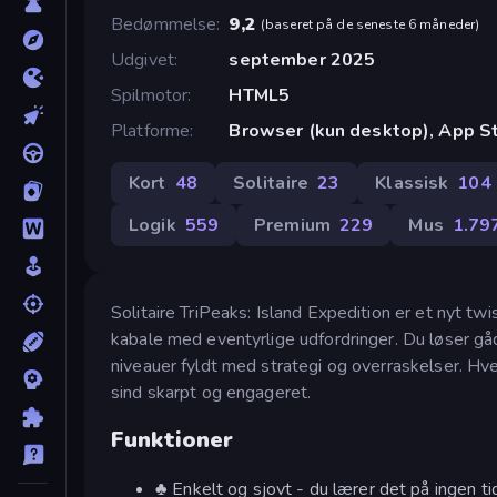
Bedømmelse
9,2
(
baseret på de seneste 6 måneder
)
Udgivet
september 2025
Spilmotor
HTML5
Platforme
Browser (kun desktop), App St
Kort
48
Solitaire
23
Klassisk
104
Logik
559
Premium
229
Mus
1.79
Solitaire TriPeaks: Island Expedition er et nyt tw
kabale med eventyrlige udfordringer. Du løser gåd
niveauer fyldt med strategi og overraskelser. Hve
sind skarpt og engageret.
Funktioner
♣ Enkelt og sjovt - du lærer det på ingen ti