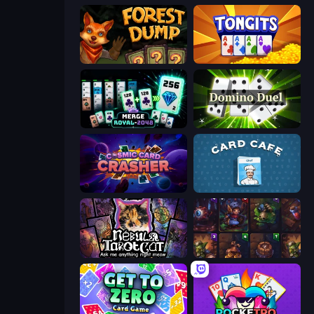
Forest Dump
Tongits
Merge Royal
Domino Duel
Cosmic Card Crasher
Card Cafe
Nébula Tarot Cat
Cards Keeper