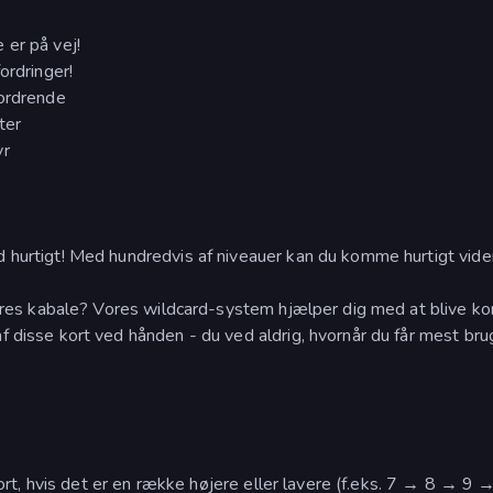
 er på vej!
ordringer!
fordrende
ter
yr
 hurtigt! Med hundredvis af niveauer kan du komme hurtigt vider
vores kabale? Vores wildcard-system hjælper dig med at blive ko
 disse kort ved hånden - du ved aldrig, hvornår du får mest bru
 kort, hvis det er en række højere eller lavere (f.eks. 7 → 8 → 9