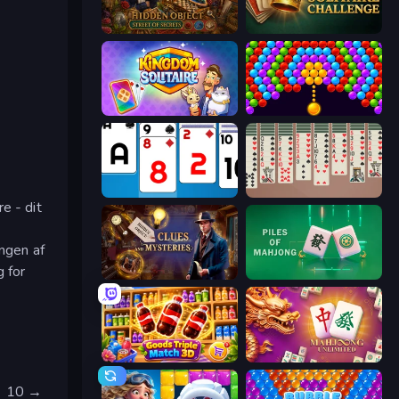
Hidden Object: Street Of Secrets
Daily Solitaire Challenge
Kingdom Solitaire
Bubble Story
Social Solitaire
Spider Solitaire 2 Suits
e - dit
ngen af
g for
Hidden Object: Clues and Mysteries
Piles of Mahjong
Goods Triple Match 3D
Mahjong Unlimited
 → 10 →