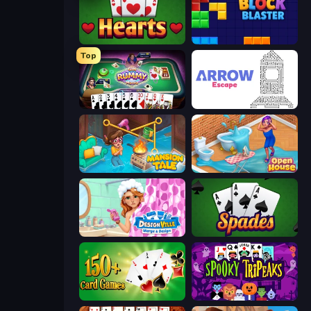
Hearts: Classic
Block Blaster
Top
Gin Rummy Mania
Arrow Escape
Mansion Tale: Merge Secrets
Open House
Designville: Merge & Design
Spades
Classic Card Games Collection
Spooky Tripeaks