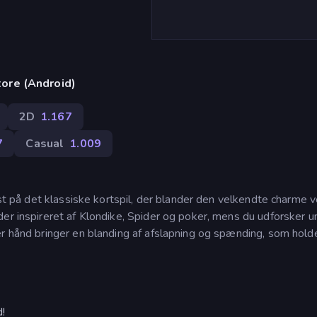
ore (Android)
2D
1.167
7
Casual
1.009
ist på det klassiske kortspil, der blander den velkendte charme 
er inspireret af Klondike, Spider og poker, mens du udforsker u
r hånd bringer en blanding af afslapning og spænding, som holde
d!