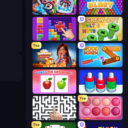
Captain Blast
Bubble Blast
BlockBuster Puzzle
Screw Out: Bolts and Nuts
Top
Solitaire Home Story
Wood Screw: Bolts Puzzle
What's The Difference?
Nuts Puzzle: Sort By Color
Top
Arrow Escape: Puzzle
Piece of Cake: Merge and Bake
Top