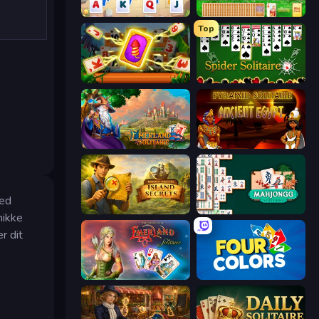
Kings and Queens Solitaire TriPeaks
Magic Towers Solitaire
Top
Solitaire: The Great Journey
Spider Solitaire
Emerland Solitaire Card Game
Pyramid Solitaire Ancient Egypt
ved
Hidden Objects: Island Secrets
Mahjongg Solitaire
nikke
r dit
Emerland Solitaire Endless Journey
Four Colors