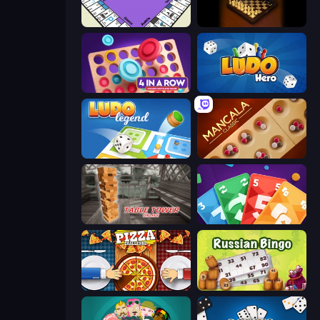
PolyBusiness (Unofficial Monopoly)
Master Chess
Connect 4 Online Multiplayer
Ludo Hero
Ludo Legend
Mancala Classic
Table Tower Online
Foono Online Multiplayer
Pizza Challenge
Russian Bingo