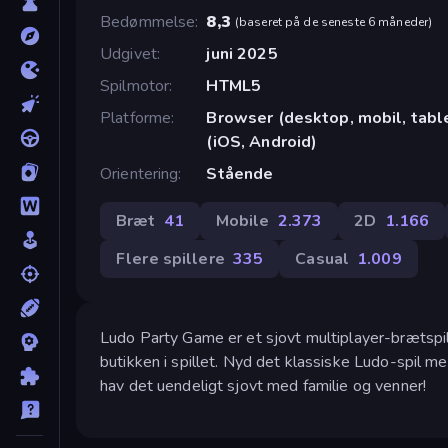
Bedømmelse
8,3
(
baseret på de seneste 6 måneder
)
Udgivet
juni 2025
Spilmotor
HTML5
Platforme
Browser (desktop, mobil, tab
(iOS, Android)
Orientering
Stående
Bræt
41
Mobile
2.373
2D
1.166
Flere spillere
335
Casual
1.009
Ludo Party Game er et sjovt multiplayer-brætspi
butikken i spillet. Nyd det klassiske Ludo-spil med
hav det uendeligt sjovt med familie og venner!