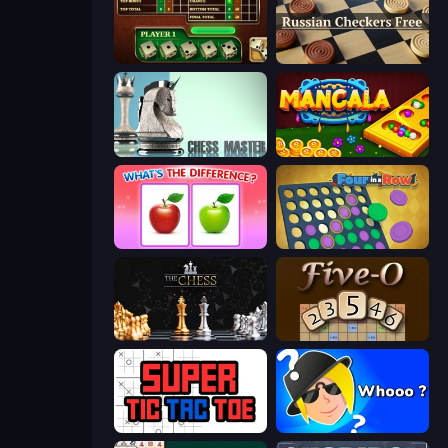
Yahtzee Online
Russian Checkers Free
Chess Master
Mancala Online
What's The Difference?
Four in a Row
The Chess
Five-O
Super Tic Tac Toe
Whooo?