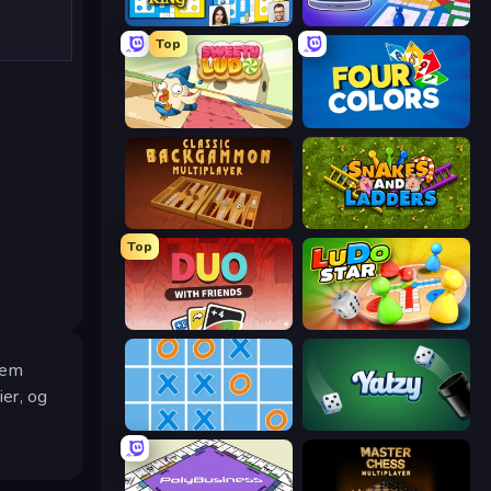
Ludo King
Ludo Club
Top
Sweety Ludo
Four Colors
Backgammon Online
Snakes and Ladders
Top
DUO With Friends
Ludo Star League
nem
ier, og
Tic Tac Toe Online
Yatzy