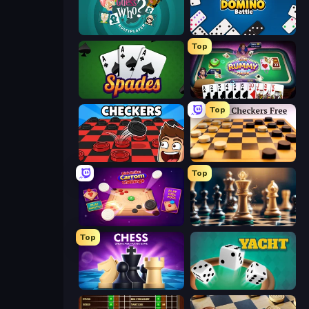
Guess Who Online
Domino Battle
Top
Spades
Gin Rummy Mania
Top
Checkers & Draughts Multiplayer
English Checkers Free
Top
Disk Strike: Carrom Challenge
Chess Free
Top
Chess Online Multiplayer
Yacht