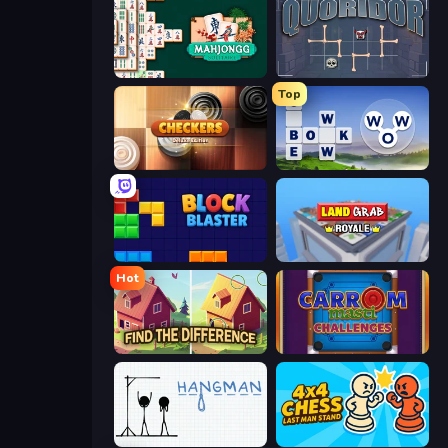
Mahjongg Solitaire
Quoridor Online
Top
Checkers Deluxe Edition
Words of Wonders
Block Blaster
Landgrab Royale
Hot
Find The Difference
Carrom Masti Challenges
Hangman
4x4 Chess: Last Man Stand