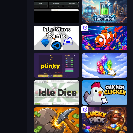
Evolve
Energy Evolution
Idle Mine: Remix
Fish Catch Idle
Plinky
Crystalia Idle Clicker
Idle Dice
Chicken Clicker
Mine Clicker
Lucky Pick