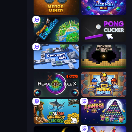
Merge Miner
Black Hole Idle
Planet Evolution: Idle Clicker
Pong Clicker
Conveyor Idle
Pickaxe Crusher Idle
Revolution Idle X
Idle Mining Empire
Italian Brainrot Clicker Game
PLINKO!