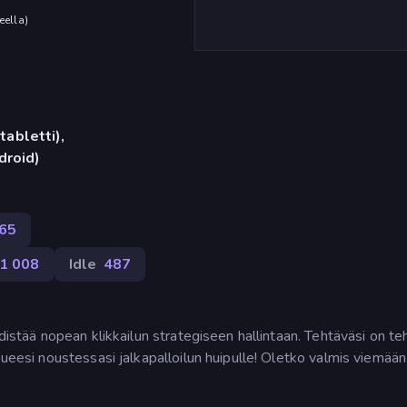
eella
)
tabletti),
droid)
165
1 008
Idle
487
hdistää nopean klikkailun strategiseen hallintaan. Tehtäväsi on t
kueesi noustessasi jalkapalloilun huipulle! Oletko valmis viemään