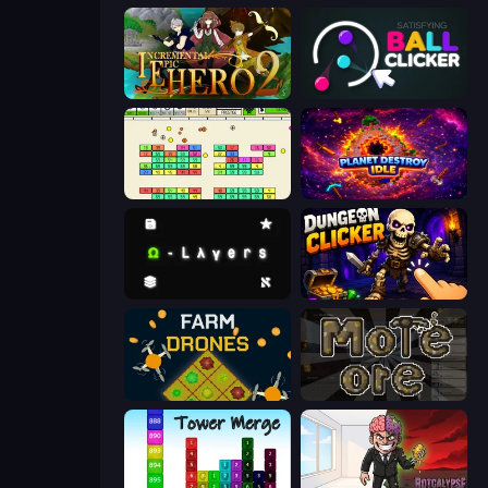
Incremental Epic Hero 2
Satisfying Ball Clicker
Idle Breakout
Planet Destroy Idle
Omega Layers
Dungeon Clicker
Farm Drones
More Ore