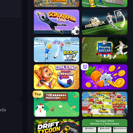
Leek Factory Tycoon
Free Kicks World Cup 2026
Goalkeeper Wiz
Free Kick Classic (3D Free Kick)
Kick It – Fun Soccer Game
Playing Soccer
Goal Gang
Farm Ring Idle
Top
ehdä
The MachinEGG
Idle Inventor