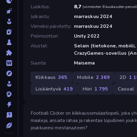
Luokitus
8,7
(
viimeisten 6 kuukauden perust
Julkaistu
marraskuu 2024
Viimeksi päivitetty
marraskuu 2024
Pelimoottori
Unity 2022
Alustat
Selain (tietokone, mobiili, 
CrazyGames-sovellus (An
Suunta
Maisema
Klikkaus
365
Mobile
2 369
2D
1 
Lisääntyvä
419
Hiiri
1 795
Casual
Football Clicker on klikkaussimulaatiopeli, joka y
maaleja, ansaita rahaa ja rakentaa lopullinen jouk
joukkueesi mestaruuteen?