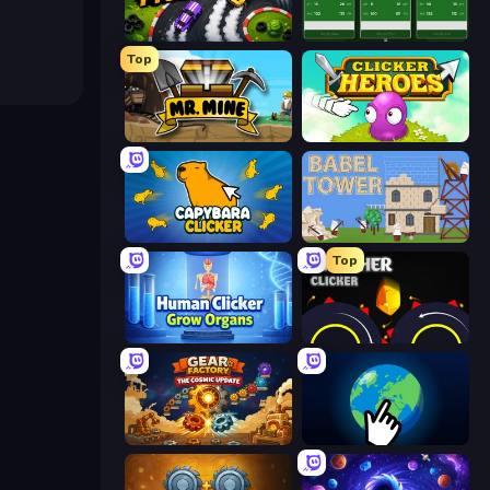
Drift Tycoon
Idle Soccer Manager
Top
Mr. Mine
Clicker Heroes
Capybara Clicker
Babel Tower
Top
Human Clicker: Grow Organs
Crusher Clicker
Gear Factory
Planet Clicker 2