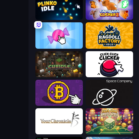
Plinko Idle
Capybara Clicker 2
Candy Clicker 2
Ragdoll Factory Idle
Cubidle
Click Click Clicker
Money Maker
Space Company
Your Chronicle
Just One More Roll