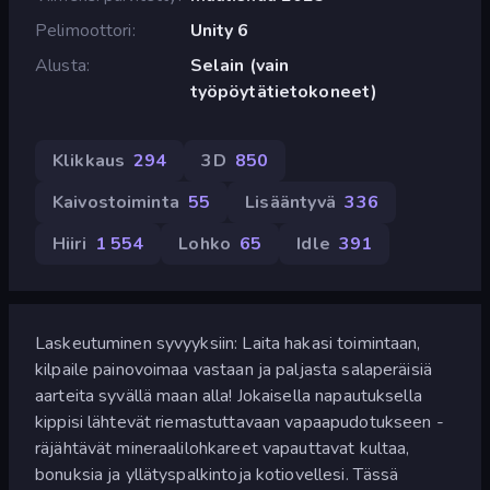
Pelimoottori
Unity 6
Alusta
Selain (vain
työpöytätietokoneet)
Klikkaus
294
3D
850
Kaivostoiminta
55
Lisääntyvä
336
Hiiri
1 554
Lohko
65
Idle
391
Laskeutuminen syvyyksiin: Laita hakasi toimintaan,
kilpaile painovoimaa vastaan ja paljasta salaperäisiä
aarteita syvällä maan alla! Jokaisella napautuksella
kippisi lähtevät riemastuttavaan vapaapudotukseen -
räjähtävät mineraalilohkareet vapauttavat kultaa,
bonuksia ja yllätyspalkintoja kotiovellesi. Tässä