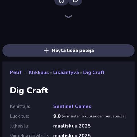
Bloxd.io
Ragdoll Archers
EvoWars.io
Piece of Cake: Merge and Bake
Veck.io
Racing Limits
Traffic Rider
Mahjongg Solitaire
Screw Out: Bolts and Nuts
Words of Wonders
Piles of Mahjong
Designville: Merge & Design
Miniblox
Space Waves
Stickman Clash
SkillWarz
Fortzone Battle Royale
Arrow Escape
Näytä lisää pelejä
Pelit
Klikkaus
Lisääntyvä
Dig Craft
»
»
»
Dig Craft
Kehittäjä
Sentinel Games
Luokitus
9,0
(
viimeisten 6 kuukauden perusteella
)
Julkaistu
maaliskuu 2025
Viimeksi päivitetty
maaliskuu 2025