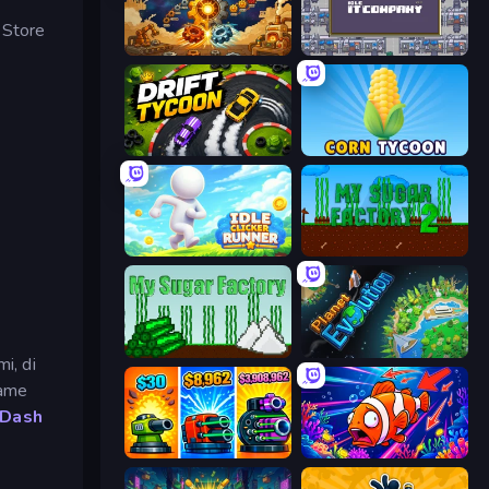
 Store
Gear Factory
Idle IT Company
Drift Tycoon
Corn Tycoon
Idle Clicker Runner
My Sugar Factory 2
My Sugar Factory
Planet Evolution: Idle Clicker
i, di
game
 Dash
Pumpkin Defense: Merge Cannon
Fish Catch Idle