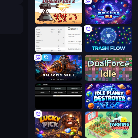
Defender Idle 2
Black Hole Idle
Idle Ants
Trash Flow
Galactic Drill
DualForce Idle
Evolve
Idle Planet Destroyer
Lucky Pick
Idle Farming Business