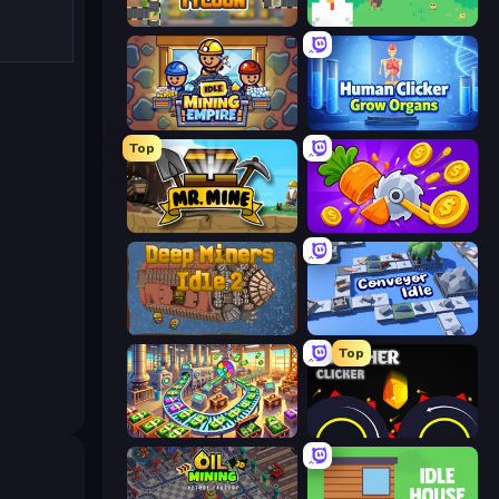
Leek Factory Tycoon
The MachinEGG
Idle Mining Empire
Human Clicker: Grow Organs
Top
Mr. Mine
Farm Ring Idle
Deep Miners Idle 2
Conveyor Idle
Top
Money Factory: Tycoon Idle Game
Crusher Clicker