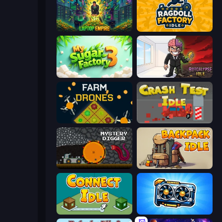
Laptop Empire
Ragdoll Factory Idle
My Sugar Factory 3
Rotcalypse: Idle Incremental
Farm Drones
Crash Test Idle
Mystery Digger
Backpack Idle
Connect idle
GPU Tycoon Sim