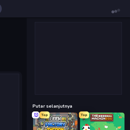
Putar selanjutnya
Top
Top