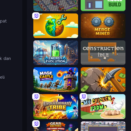
Oil Mining 3D: Petrol Factory
Idle House Build
pat
Land Explorers: Merge & Build
Merge Miner
k dan
Energy Evolution
Construction Idle
eli
Mage Castle Idle Defense
Mine Clicker
Evolutionary Tribe
My Chicken Farm