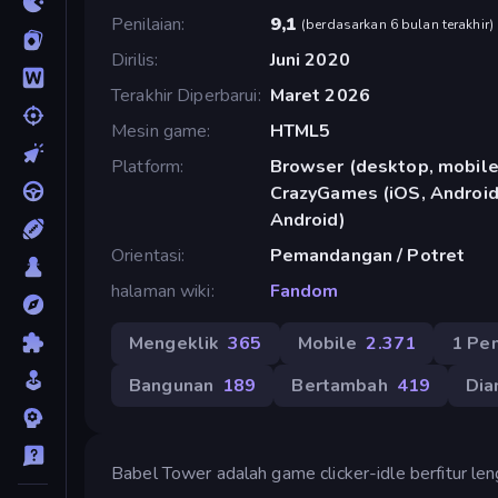
Penilaian
9,1
(
berdasarkan 6 bulan terakhir
)
Dirilis
Juni 2020
Terakhir Diperbarui
Maret 2026
Mesin game
HTML5
Platform
Browser (desktop, mobile,
CrazyGames (iOS, Android)
Android)
Orientasi
Pemandangan / Potret
halaman wiki
Fandom
Mengeklik
365
Mobile
2.371
1 Pe
Bangunan
189
Bertambah
419
Di
Babel Tower adalah game clicker-idle berfitur l