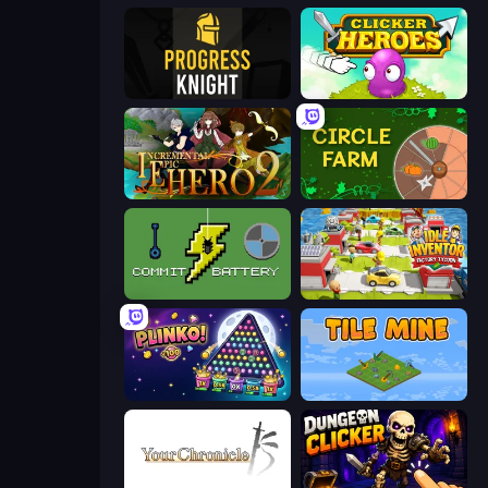
Progress Knight
Clicker Heroes
Incremental Epic Hero 2
Circle Farm
Commit Battery
Idle Inventor
PLINKO!
Tile Mine