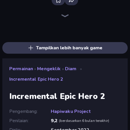
The MachinEGG
Farm Ring Idle
Capybara Clicker
Idle Mining Empire
Human Clicker: Grow Organs
Block Wall Destroyer
Gear Factory
Conveyor Idle
Crusher Clicker
Planet Clicker 2
Babel Tower
Italian Brainrot Clicker Game
Revolution Idle X
BitCoiner
Black Hole Idle
Candy Clicker 2
Gun Bounce Idle
Mine Clicker
Tampilkan lebih banyak game
Permainan
Mengeklik
Diam
»
»
»
Incremental Epic Hero 2
Incremental Epic Hero 2
Pengembang
Hapiwaku Project
Penilaian
9,2
(
berdasarkan 6 bulan terakhir
)
Dirilis
September 2022