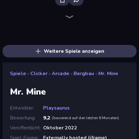
Farm Ring Idle
The MachinEGG
Idle Mining Empire
Human Clicker: Grow Organs
Block Wall Destroyer
Gear Factory
Capybara Clicker
Babel Tower
Conveyor Idle
Crusher Clicker
Planet Clicker 2
Gun Bounce Idle
Revolution Idle X
BitCoiner
Black Hole Idle
Money Maker Idle
Mine Clicker
Italian Brainrot Clicker Game
Weitere Spiele anzeigen
Spiele
Clicker
Arcade
Bergbau
Mr. Mine
»
»
»
»
Mr. Mine
Entwickler
Playsaurus
Bewertung
9,2
(
basierend auf den letzten 6 Monaten
)
Veröffentlicht
Oktober 2022
Spiel-Engine
Externally hosted (iframe)