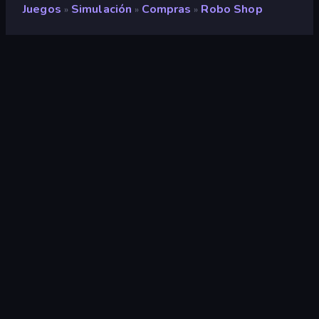
Juegos
Simulación
Compras
Robo Shop
»
»
»
Robo Shop
Clasificación
9,3
(
según los últimos 6 meses
)
Publicado en
diciembre de 2025
Última actualización
enero de 2026
Motor de juego
Defold
Plataformas
Navegador (escritorio, móvil,
tableta), Aplicación
CrazyGames (iOS, Android)
Orientación
Horizontal / Vertical
Simulación
306
Móviles
2348
Compras
43
2D
931