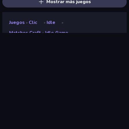
Mostrar más juegos
Juegos
Clic
Idle
»
»
»
Matches Craft - Idle Game
Matches Craft - Idle Game
Desarrollador
Sablo Studio
Clasificación
9,0
(
según los últimos 6 meses
)
Publicado en
marzo de 2025
Última actualización
mayo de 2025
Motor de juego
Unity 2022
Plataformas
Navegador (escritorio, móvil,
tableta), Aplicación
CrazyGames (iOS, Android),