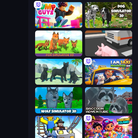
Jump Guys
Dog Simulator 3D
Fox Simulator 3D
Crazy Pig Simulator
Panther Family Simulator 3D
I Am Taxi Prankster Sim
Wolf Simulator: Wild Animals 3D
Raccoon Adventure: City Simulator 3D