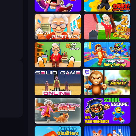
Escape From School: Angry Teacher!
Obby: Mini-Games
Bad Cat - Granny's Return
Cat and Granny 2
Cat and Granny
Escape From Baby Robby!
El Juego del Calamar Online
Crazy Zoo Monkey
Cat Life Simulator: Devil Cat
School Escape: Mr. MeanieHead!