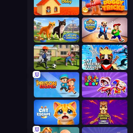
Survive the Disasters: Obby
Doggy Tricks
Cat Life Simulator 3D
Escape School Duel
The Prank King
Cat Warrior Parkour
Prison Escape.io
Digital Circus: Obby
Cat Escape
Tung Tung Sahur: Obby Challenge