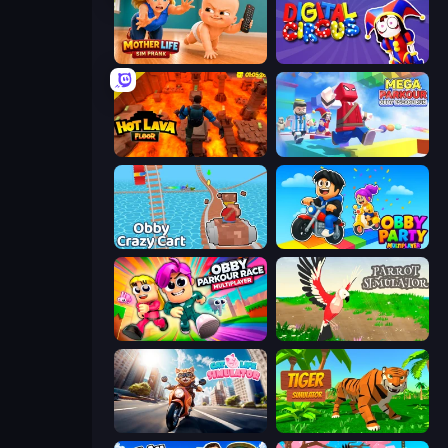
Mother Life Simulator: Prank
Digital Circus: Parkour Game
Hot Lava Floor
Mega Parkour: Obby Escape Run
Obby: Crazy Cart
Obby Party Multiplayer
Obby Parkour Race: Multiplayer
Parrot Simulator
Cat Life Simulator
Tiger Simulator 3D