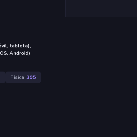
vil, tableta),
iOS, Android)
1
Física
395