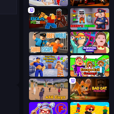
Mr. Dude: Online Multiverse Challenge
Obby Challenge: Prison Run
Escape From Pizzeria
Barry's Prison Escape!
Obby World: Squid Escape
Survival Rush!
Escape From Mr.Meawing's Prison!
Escape Evil Granny!
456 Guys
Bad Cat Prankster