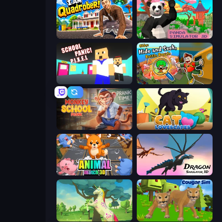
I Am Quadrober!
Panda Simulator 3D
School Panic
Obby: Hide and Seek, Battle Royale
Monkey School Prank
Cat Lovescapes
Animal Match 3D
Dragon Simulator 3D
Unicorn Family Simulator Magic World
Cougar Simulator: Big Cats