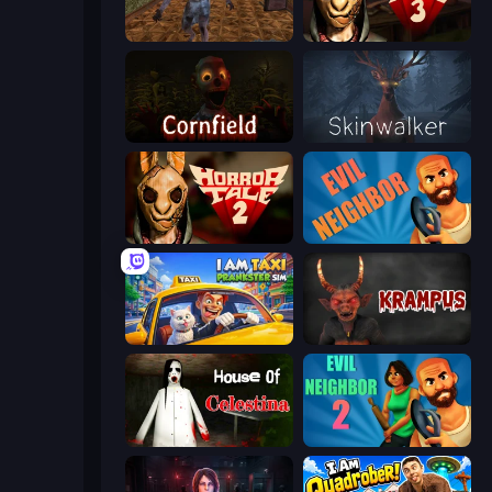
Creepy Granny Scream: Scary Freddy
Horror Tale 3: The Witch
Cornfield
Skinwalker
Horror Tale 2: Samantha
Evil Neighbor
I Am Taxi Prankster Sim
Krampus
House of Celestina
Evil Neighbor 2