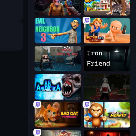
Survival Zone Zombie Outbreak
I Am Quadrober!
Evil Neighbor 3
Mother Life Simulator: Prank
Hospital: Survive the Night
Iron Friend
Antarctica 88
Jeff the Killer: Horrendous Smile
Bad Cat Prankster
Crazy Zoo Monkey