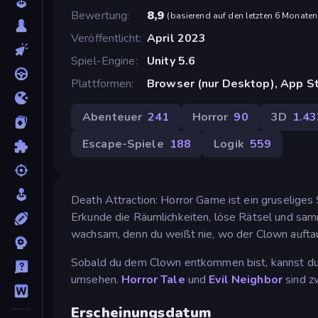
Bewertung
8,9
(
basierend auf den letzten 6 Monaten
Veröffentlicht
April 2023
Spiel-Engine
Unity 5.6
Plattformen
Browser (nur Desktop), App St
Abenteuer
241
Horror
90
3D
1.43
Escape-Spiele
188
Logik
559
Death Attraction: Horror Game ist ein gruseliges
Erkunde die Räumlichkeiten, löse Rätsel und sam
wachsam, denn du weißt nie, wo der Clown auftauc
Sobald du dem Clown entkommen bist, kannst du 
umsehen.
Horror Tale
und
Evil Neighbor
sind z
Erscheinungsdatum