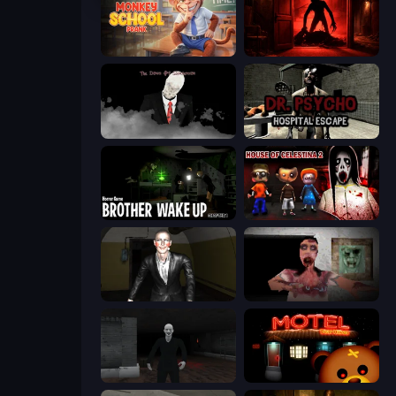
Monkey School Prank
Doors Castle
The Dawn of Slenderman
Dr. Psycho: Hospital Escape
Brother Wake Up
House of Celestina: Chapter Two
Case: Smile 2
Silent House
Case: Smile
Bear Haven