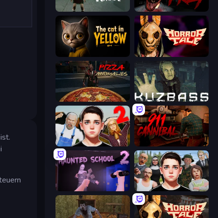
Haunted School
911: Prey
The Cat in Yellow
Horror Tale
Pizza Anomalies
Kuzbass Horror
st.
Schoolboy Escape 2
911: Cannibal
i
teuern
Haunted School 2
Schoolboy Escape: Runaway