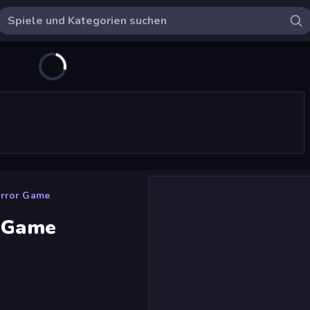
orror Game
r Game