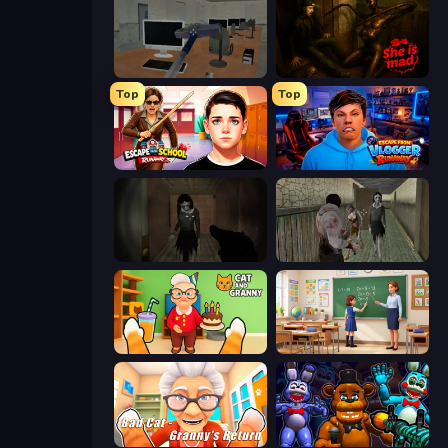
Office Horror Story
She is Mad
Top
Top
Escape from School: Runaway
Escape from Vlogger: Runaway
Slendrina Must Die: The Forest
Jeff the Killer vs Slendrina
Cat and Granny
High School Teacher Simulator
Bad Cat - Granny's Return
FNaF Shooter