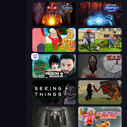
Sorcerers Refuge
Escape Portal
Cat and Granny 2
The Prank King
Prison Escape 2
Jeff The Killer: Lost in the Nightmare
Seeing Things
Slenderman VS Freddy The Fazbear