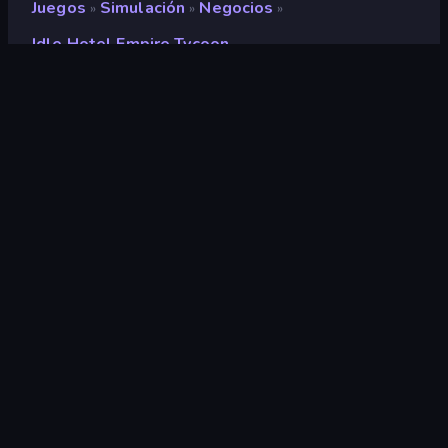
Juegos
Simulación
Negocios
»
»
»
Idle Hotel Empire Tycoon
Idle Hotel Empire Tycoon
Desarrollador
Hako Games
Clasificación
9,1
(
según los últimos 6 meses
)
Publicado en
abril de 2026
Última actualización
junio de 2026
Motor de juego
HTML5
Plataformas
Navegador (escritorio, móvil,
tableta), Aplicación
CrazyGames (iOS, Android),
App Store (Android)
Orientación
Panorama