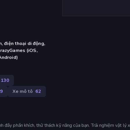
, điện thoại di động,
CrazyGames (iOS,
Android)
130
59
Xe mô tô
62
nh đầy phấn khích, thử thách kỹ năng của bạn. Trải nghiệm vật lý 