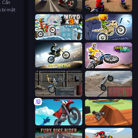
. Cần
g bí mật
Traffic Rider
Super MX - The Champion
Moto X3M 4 Winter
Moto X3M 6: Spooky Land
Super MX - Last Season
Trial Bike Epic Stunts
Trials Ride
Hard Wheels
Airborne Motocross
Blocky Trials