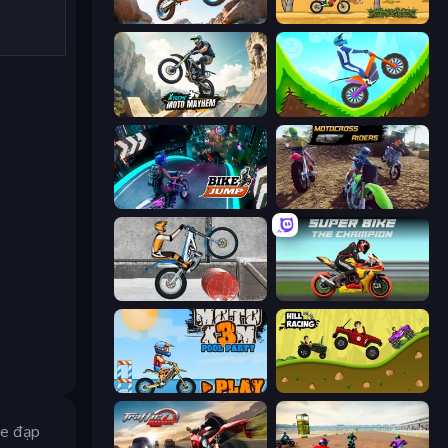
Trial Mania
Moto X3M
Xtreme Moto Mayhem
Hill Climb on Moto Bike
Bike Jump
MotoCross Riders
Trials Ice Ride
Super Bike The Champion
Moto X3M 5: Pool Party
Hill Racing
xe đạp