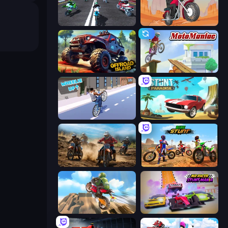
Fury Bike Rider
Stickman Moto Race Extreme
Offroad Island
Moto Maniac
Wheelie Up
Stunt Paradise
Motocross Dirt Bike Race Games
Bike Stunts Race Bike Games 3D
Cartoon Moto Stunt
MR RACER Stunt Mania