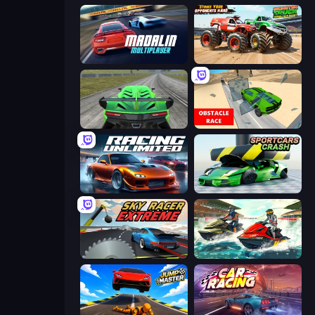
Madalin Cars Multiplayer
Monster Truck Demolition Derby
Speed Racing Pro 2
Obstacle Race: Destroying Simulator!
Racing Unlimited
Sportcars Crash
Sky Racer Extreme
Jetski Race