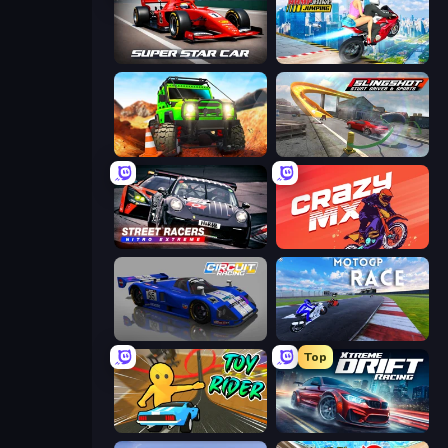
Super Star Car
Ramp Bike Jumping
Offroad Life 3D
Slingshot Stunt Driver & Sport
Street Racers Nitro Extreme
Crazy MX
Circuit Racing
MotoGP: Motocross Race
Top
Toy Rider
Xtreme DRIFT Racing