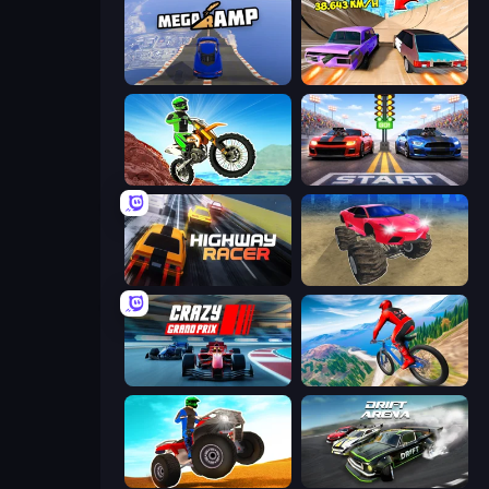
Mega Ramp Car Stunt
Turbo Cars: Pipe Stunts
Dirt Bike Mad Skills
Street Racer 2
Highway Racer
Monster Cars: Ultimate Simulator
Crazy Grand Prix
Riders Downhill Racing
ATV Ultimate Offroad
Drift Arena