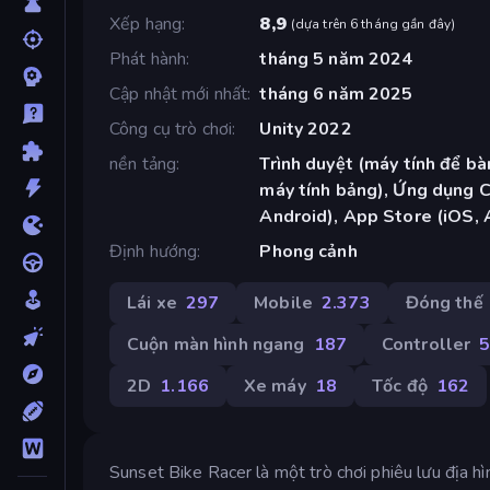
Xếp hạng
8,9
(
dựa trên 6 tháng gần đây
)
Phát hành
tháng 5 năm 2024
Cập nhật mới nhất
tháng 6 năm 2025
Công cụ trò chơi
Unity 2022
nền tảng
Trình duyệt (máy tính để bàn
máy tính bảng), Ứng dụng 
Android), App Store (iOS, 
Định hướng
Phong cảnh
Lái xe
297
Mobile
2.373
Đóng thế
Cuộn màn hình ngang
187
Controller
2D
1.166
Xe máy
18
Tốc độ
162
Sunset Bike Racer là một trò chơi phiêu lưu địa hì