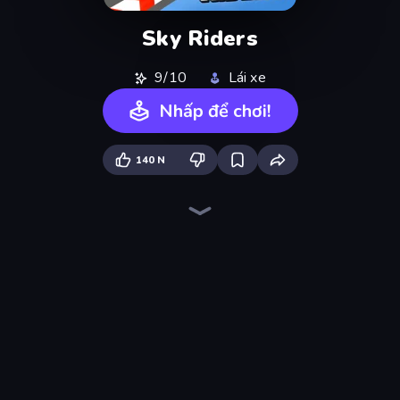
Sky Riders
9/10
Lái xe
Nhấp để chơi!
140 N