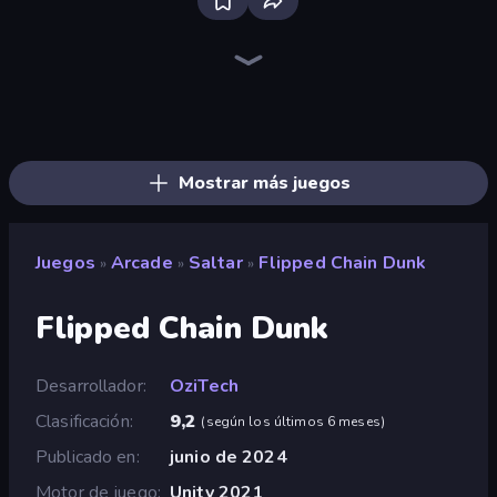
Bloxd.io
Ragdoll Archers
EvoWars.io
Piece of Cake: Merge and Bake
Veck.io
Racing Limits
Traffic Rider
Solitario Chino
Screw Out: Bolts and Nuts
Words of Wonders
Piles of Mahjong
Designville: Merge & Design
Miniblox
Space Waves
Stickman Clash
SkillWarz
Fortzone Battle Royale
Arrow Escape
Mostrar más juegos
Juegos
Arcade
Saltar
Flipped Chain Dunk
»
»
»
Flipped Chain Dunk
Desarrollador
OziTech
Clasificación
9,2
(
según los últimos 6 meses
)
Publicado en
junio de 2024
Motor de juego
Unity 2021