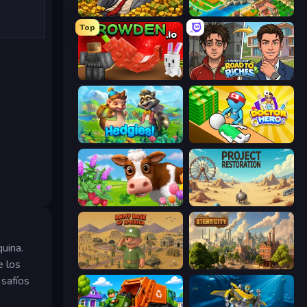
Idle Billionaire Tycoon
Empire City
Top
Grow A Garden | Growden.io
Life Simulator: Road to Riches
Hedgies
Doctor Hero
Country Life Meadows
Project Restoration
uina.
e los
Army Base Of America
Steam City
esafíos