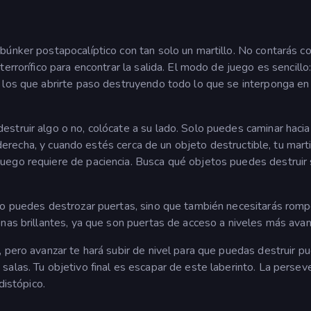
únker postapocalíptico con tan solo un martillo. No contarás co
errorífico para encontrar la salida. El modo de juego es sencillo
 los que abrirte paso destruyendo todo lo que se interponga en
struir algo o no, colócate a su lado. Solo puedes caminar hacia
a derecha, y cuando estés cerca de un objeto destructible, tu marti
uego requiere de paciencia. Busca qué objetos puedes destruir
lo puedes destrozar puertas, sino que también necesitarás romp
onas brillantes, ya que son puertas de acceso a niveles más ava
 pero avanzar te hará subir de nivel para que puedas destruir pu
alas. Tu objetivo final es escapar de este laberinto. La persev
distópico.