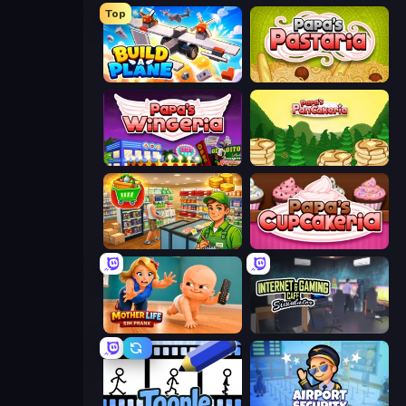
Top
Build A Plane
Papa's Pastaria
Papa's Wingeria
Papa's Pancakeria
Supermarket Simulator: Desert
Papas Cupcakeria
Mother Life Simulator: Prank
Internet and Gaming Cafe Simulator