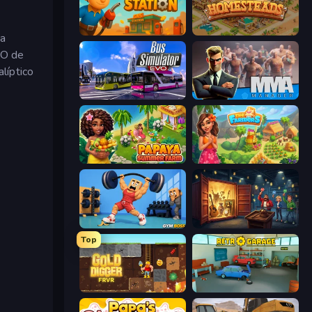
Gas Station
Homesteads: Dream Farm
ia
MO de
líptico
Bus Simulator: EVO
MMA Manager 2
Papaya Summer Farm
The Farmers
Gym Boss
Container Auction
Top
Gold Digger FRVR
Retro Garage