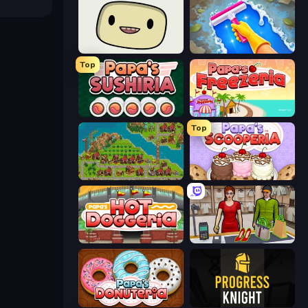
SuperWEIRD
Hotel Rush: Merge Story
Top
Papa's Sushiria
Papa's Freezeria
Top
City Idle
Papa's Scooperia
Papa's Hot Doggeria
Shop Master 3D
Papa's Donuteria
Progress Knight