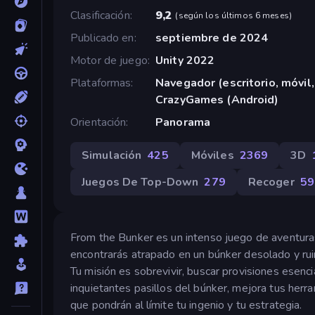
Clasificación
9,2
(
según los últimos 6 meses
)
Publicado en
septiembre de 2024
Motor de juego
Unity 2022
Plataformas
Navegador (escritorio, móvil,
CrazyGames (Android)
Orientación
Panorama
Simulación
425
Móviles
2369
3D
Juegos De Top-Down
279
Recoger
59
From the Bunker es un intenso juego de aventuras 
encontrarás atrapado en un búnker desolado y ruin
Tu misión es sobrevivir, buscar provisiones esenc
inquietantes pasillos del búnker, mejora tus her
que pondrán al límite tu ingenio y tu estrategia.