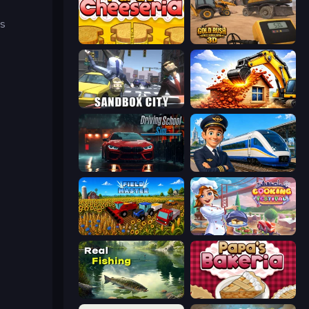
is
Papa's Cheeseria
Gold Rush: Gold Simulator 3D
Sandbox City
City Constructor
Driving School Simulator
Idle Train Empire Tycoon
Field Master
Cooking Festival
Real Fishing Simulator
Papa's Bakeria