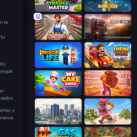
Trash Master
Global City
n la
:
 tu
Supermarket Simulator: Store Manager
Truck Simulator: European Roads
llo
Prison Life
My Perfect Theme Park
 según
er
My Cake Shop
Candy Packing Store
nzados.
ertas y
erancia
SuperCity 3D
Donut Place