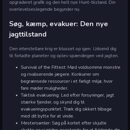
opgraderet grafik og den helt nye Hunt-tilstand. Din
overlevelseslegende begynder nu.
Søg, kæmp, evakuer: Den nye
jagttilstand
Den interstellare krig er blusset op igen. Udsend dig
til forladte planeter og oplev spændingen ved jagten.
Survival of the Fittest: Mød voldsomme monstre
og rivaliserende jægere. Konkurrer om
begrænsede ressourcer i et farligt miljø, hvor
fare møder muligheder.
Taktisk evakuering: Led efter forsyninger, jagt
stærke fjender, og skynd dig til
evakueringspunktet. Træk dig sikkert tilbage
med dit bytte for at vinde.
Mestersamler: Søg på kortet efter skjulte
skatte og sjældne genstande for at fuldende din