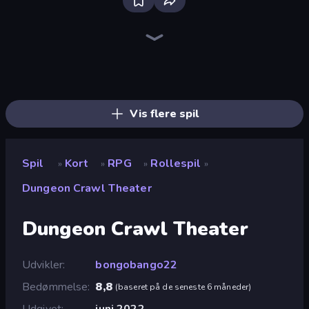
Bloxd.io
Ragdoll Archers
EvoWars.io
Veck.io
Piece of Cake: Merge and Bake
Racing Limits
Traffic Rider
Mahjongg Solitaire
Screw Out: Bolts and Nuts
Words of Wonders
Piles of Mahjong
Designville: Merge & Design
Miniblox
Space Waves
Stickman Clash
SkillWarz
Fortzone Battle Royale
Arrow Escape
Vis flere spil
Spil
Kort
RPG
Rollespil
»
»
»
»
Dungeon Crawl Theater
Dungeon Crawl Theater
Udvikler
bongobango22
Bedømmelse
8,8
(
baseret på de seneste 6 måneder
)
Udgivet
juni 2022