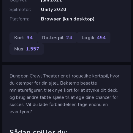
Spilmotor
Unity 2020
Platform
Browser (kun desktop)
Kort
34
Rollespil
24
Logik
454
Mus
1.557
Dungeon Crawl Theater er et roguelike kortspil, hvor
du kæmper for din sjæl. Bekæmp besatte
miniaturefigurer, træk nye kort for at styrke dit deck,
og brug andre tabte sjæle til at øge dine chancer for
succes. Vil du lade forbandelsen tage endnu en
eventyrer?
Sådan spiller du: