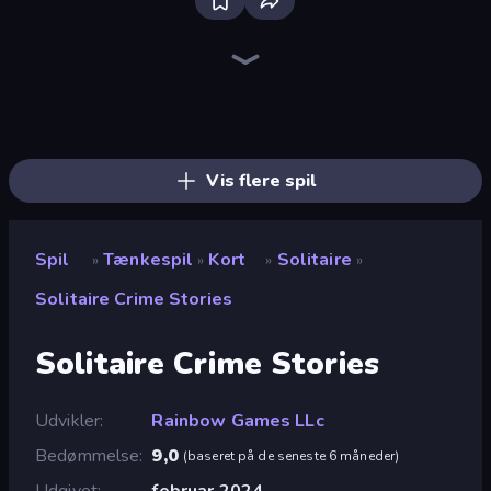
Bloxd.io
Ragdoll Archers
EvoWars.io
Veck.io
Piece of Cake: Merge and Bake
Racing Limits
Traffic Rider
Mahjongg Solitaire
Screw Out: Bolts and Nuts
Words of Wonders
Piles of Mahjong
Designville: Merge & Design
Miniblox
Space Waves
Stickman Clash
SkillWarz
Fortzone Battle Royale
Arrow Escape
Vis flere spil
Spil
Tænkespil
Kort
Solitaire
»
»
»
»
Solitaire Crime Stories
Solitaire Crime Stories
Udvikler
Rainbow Games LLc
Bedømmelse
9,0
(
baseret på de seneste 6 måneder
)
Udgivet
februar 2024