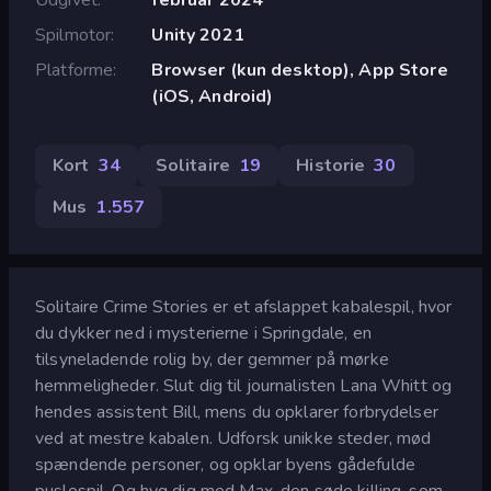
Spilmotor
Unity 2021
Platforme
Browser (kun desktop), App Store
(iOS, Android)
Kort
34
Solitaire
19
Historie
30
Mus
1.557
Solitaire Crime Stories er et afslappet kabalespil, hvor
du dykker ned i mysterierne i Springdale, en
tilsyneladende rolig by, der gemmer på mørke
hemmeligheder. Slut dig til journalisten Lana Whitt og
hendes assistent Bill, mens du opklarer forbrydelser
ved at mestre kabalen. Udforsk unikke steder, mød
spændende personer, og opklar byens gådefulde
puslespil. Og hyg dig med Max, den søde killing, som