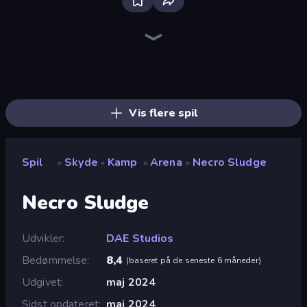
Bloxd.io
Ragdoll Archers
EvoWars.io
Veck.io
Piece of Cake: Merge and Bake
Racing Limits
Traffic Rider
Mahjongg Solitaire
Screw Out: Bolts and Nuts
Words of Wonders
Piles of Mahjong
Stickman Clash
Miniblox
Designville: Merge & Design
Space Waves
SkillWarz
Fortzone Battle Royale
Arrow Escape
Vis flere spil
Spil
Skyde
Kamp
Arena
Necro Sludge
»
»
»
»
Necro Sludge
Udvikler
DAE Studios
Bedømmelse
8,4
(
baseret på de seneste 6 måneder
)
Udgivet
maj 2024
Sidst opdateret
maj 2024