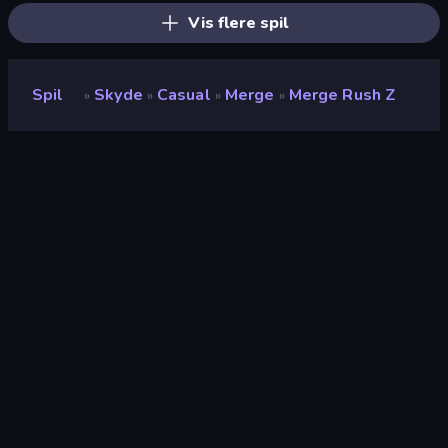
Vis flere spil
Spil
Skyde
Casual
Merge
Merge Rush Z
»
»
»
»
Merge Rush Z
Udvikler
Potato Play
Bedømmelse
9,4
(
baseret på de seneste 6 måneder
)
Udgivet
januar 2024
Sidst opdateret
maj 2024
Spilmotor
HTML5
Platforme
Browser (desktop, mobil,
tablet), CrazyGames-app (iOS,
Android), App Store (iOS,
Android)